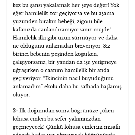
kez bu şansı yakalamak her şeye değer! Yok
eğer hamilelik zor geçiyorsa ve bu aşama
yüzünden bırakın bebeği, zigotu bile
kafanızda canlandıramıyorsanız müjde!
Hamilelik ilki gibi uzun sürmüyor ve daha
ne olduğunu anlamadan bitiveriyor. Siz
birinci bebenin peşinden koşarken,
çalışıyorsanız, bir yandan da işe yetişmeye
uğraşırken o caanım hamilelik bir anda
geçiveriyor. “İkincinin nasıl büyüdüğünü
anlamadım” ekolü daha bu safhada başlamış
oluyor.
2-
İlk doğumdan sonra böğrünüze çöken
lohusa cinleri bu sefer yakınınızdan
geçmeyecek! Çünkü lohusa cinlerini misafir
edecek kadar yer olmayacak böğrünüzde.