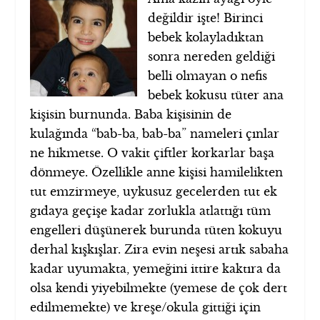
değildir işte! Birinci
bebek kolayladıktan
sonra nereden geldiği
belli olmayan o nefis
bebek kokusu tüter ana
kişisin burnunda. Baba kişisinin de
kulağında “bab-ba, bab-ba” nameleri çınlar
ne hikmetse. O vakit çiftler korkarlar başa
dönmeye. Özellikle anne kişisi hamilelikten
tut emzirmeye, uykusuz gecelerden tut ek
gıdaya geçişe kadar zorlukla atlattığı tüm
engelleri düşünerek burunda tüten kokuyu
derhal kışkışlar. Zira evin neşesi artık sabaha
kadar uyumakta, yemeğini ittire kaktıra da
olsa kendi yiyebilmekte (yemese de çok dert
edilmemekte) ve kreşe/okula gittiği için