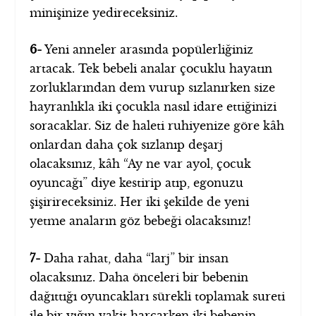
minişinize yedireceksiniz.
6-
Yeni anneler arasında popülerliğiniz
artacak. Tek bebeli analar çocuklu hayatın
zorluklarından dem vurup sızlanırken size
hayranlıkla iki çocukla nasıl idare ettiğinizi
soracaklar. Siz de haleti ruhiyenize göre kâh
onlardan daha çok sızlanıp deşarj
olacaksınız, kâh “Ay ne var ayol, çocuk
oyuncağı” diye kestirip atıp, egonuzu
şişirireceksiniz. Her iki şekilde de yeni
yetme anaların göz bebeği olacaksınız!
7-
Daha rahat, daha “larj” bir insan
olacaksınız. Daha önceleri bir bebenin
dağıttığı oyuncakları sürekli toplamak sureti
ile bir yığın vakit harcarken iki bebenin