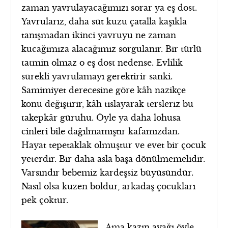
zaman yavrulayacağımızı sorar ya eş dost.
Yavrularız, daha süt kuzu çatalla kaşıkla
tanışmadan ikinci yavruyu ne zaman
kucağımıza alacağımız sorgulanır. Bir türlü
tatmin olmaz o eş dost nedense. Evlilik
sürekli yavrulamayı gerektirir sanki.
Samimiyet derecesine göre kâh nazikçe
konu değiştirir, kâh tıslayarak tersleriz bu
takepkâr güruhu. Öyle ya daha lohusa
cinleri bile dağılmamıştır kafamızdan.
Hayat tepetaklak olmuştur ve evet bir çocuk
yeterdir. Bir daha asla başa dönülmemelidir.
Varsındır bebemiz kardeşsiz büyüsündür.
Nasıl olsa kuzen boldur, arkadaş çocukları
pek çoktur.
Ama kazın ayağı öyle