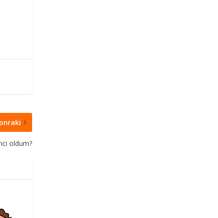
onraki
imci oldum?