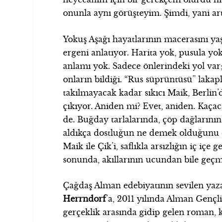
onunla aynı görüşteyim. Şimdi, yani art
Yokuş Aşağı hayatlarının macerasını ya
ergeni anlatıyor. Harita yok, pusula yok
anlamı yok. Sadece önlerindeki yol var;
onların bildiği. “Rus süprüntüsü” lakapl
takılmayacak kadar sıkıcı Maik, Berlin’d
çıkıyor. Aniden mi? Evet, aniden. Kaçaca
de. Buğday tarlalarında, çöp dağlarının
aldıkça dostluğun ne demek olduğunu 
Maik ile Çik’i, saflıkla arsızlığın iç içe 
sonunda, akıllarının ucundan bile geçm
Çağdaş Alman edebiyatının sevilen ya
Herrndorf
’a, 2011 yılında Alman Gençl
gerçeklik arasında gidip gelen roman, k