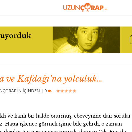
ada ve Kafdağı'na yolculuk…
NÇORAP’IN İÇİNDEN
|
0
|
ikli ve kanlı bir halde oturmuş, ebeveynine dair sorular
. Hatta işkence görmek işime bile gelirdi, o zaman
 değilse. En iyisi çeneyi tutmak, demişti Çik. Ben de