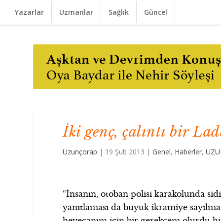
Yazarlar
Uzmanlar
Sağlık
Güncel
İki genç, çalıntı bir L
Uzunçorap
|
19 Şub 2013
|
Genel
,
Haberler
,
UZU
“İnsanın, otoban polisi karakolunda sid
yanıtlaması da büyük ikramiye sayılmaz
heyecanım için bir gerekçem olurdu hiç