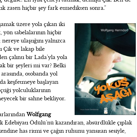
ık zaten hiçbir şey fark etmedikten sonra.”
şamak üzere yola çıkan iki
, yön tabelalarının hiçbir
 nereye ulaştığını yalnızca
ı Çik ve lakap bile
en çalıntı bir Lada’yla yola
k bir şeyleri mi var? Belki
 arasında, otobanda yol
da keşfetmeye başlayan
geçtiği yolculuklarının
eyecek bir sahne bekliyor.
zarlarından
Wolfgang
ik Edebiyatı Ödülü’nü kazandıran, absürdlükle çıplak
endine has ritmi ve çağın ruhunu yansıtan sesiyle,