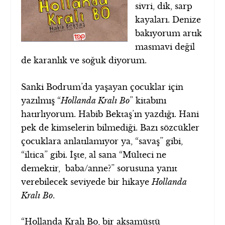
sivri, dik, sarp
kayaları. Denize
bakıyorum artık
masmavi değil
de karanlık ve soğuk diyorum.
Sanki Bodrum’da yaşayan çocuklar için
yazılmış “
Hollanda Kralı Bo
” kitabını
hatırlıyorum. Habib Bektaş’ın yazdığı. Hani
pek de kimselerin bilmediği. Bazı sözcükler
çocuklara anlatılamıyor ya, “savaş” gibi,
“iltica” gibi. İşte, al sana “Mülteci ne
demektir, baba/anne?” sorusuna yanıt
verebilecek seviyede bir hikaye
Hollanda
Kralı Bo
.
“Hollanda Kralı Bo, bir akşamüstü