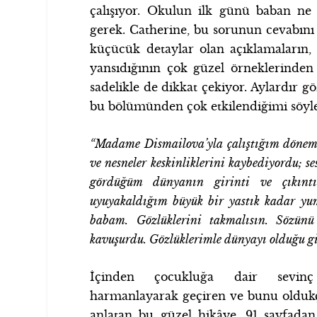
çalışıyor. Okulun ilk günü baban ne
gerek. Catherine, bu sorunun cevabını a
küçücük detaylar olan açıklamaların, b
yansıdığının çok güzel örneklerinden
sadelikle de dikkat çekiyor
.
Aylardır göz
bu bölümünden çok etkilendiğimi sö
“Madame Dismailova’yla çalıştığım dönemd
ve nesneler keskinliklerini kaybediyordu; se
gördüğüm dünyanın girinti ve çıkınt
uyuyakaldığım büyük bir yastık kadar yum
babam. Gözlüklerini takmalısın. Sözünü 
kavuşurdu. Gözlüklerimle dünyayı olduğu g
İçinden çocukluğa dair sevi
harmanlayarak geçiren ve bunu oldukça
anlatan bu güzel hikâye, 91 sayfada