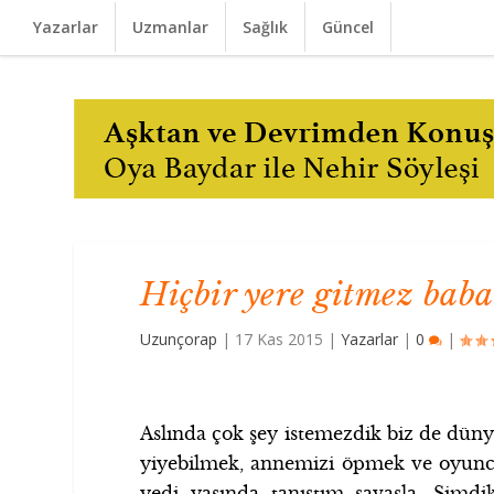
Yazarlar
Uzmanlar
Sağlık
Güncel
Hiçbir yere gitmez bab
Uzunçorap
|
17 Kas 2015
|
Yazarlar
|
0
|
Aslında çok şey istemezdik biz de dü
yiyebilmek, annemizi öpmek ve oyuncak
yedi yaşında tanıştım savaşla. Şimdik