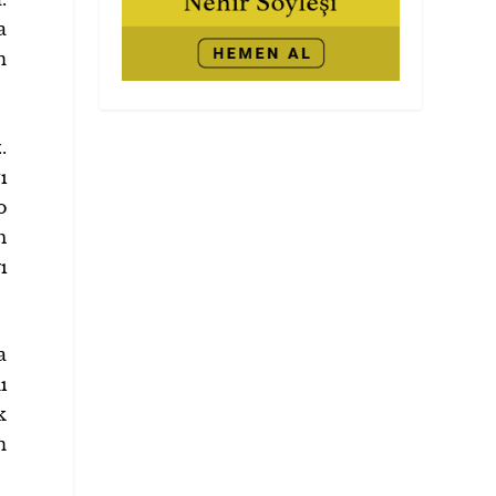
a
n
.
ı
o
m
ı
a
ı
k
n