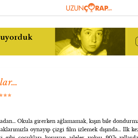
alar…
nyadan… Okula girerken ağlamamak, kışın bile dondurm
larımızla oynayıp çizgi film izlemek dışında… İlk ke
i gibi çocukları koruyan aileler yoktu 90’lı yıllarda