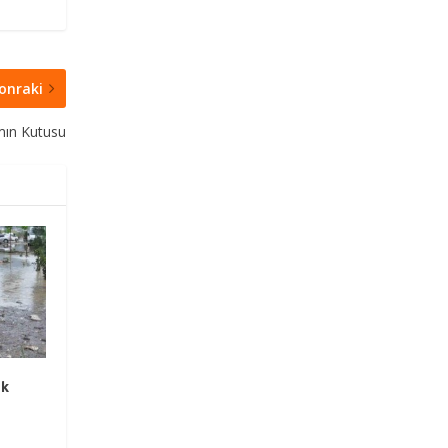
onraki
mın Kutusu
ak