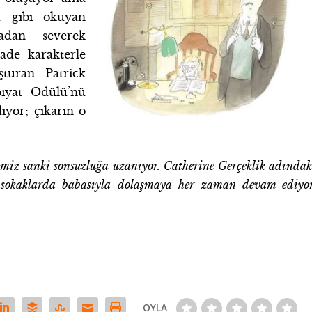
su gibi okuyan
madan severek
ade karakterle
turan Patrick
biyat Ödülü’nü
ıyor; çıkarın o
miz sanki sonsuzluğa uzanıyor. Catherine Gerçeklik adındak
i sokaklarda babasıyla dolaşmaya her zaman devam ediyor
OYLA