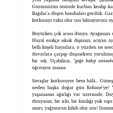
Gözümüzün önünde kurban kesilip kanı 
Bağdat’a düşen bombaları gördük. Gaz
korkmayı vakti olur mu bilmiyorum oy
Büyürken çok acıttı dünya. Ayağımızı 
Hayal ettikçe sıktık dişimizi, acıyan 
belli köşeli hayatlara, o yüzden ne is
duvarlara çarpıp düşmekten yorulmuş
bir tek. Uçabiliriz
, “göğe bakıp sevineb
öğretiyor insana.
Savaşlar korkutuyor beni hâlâ… Güneş
neden başka doğar gün Kobané’ye? Yı
yaşamanın ağırlığı var üzerimde. Duy
dünyanın, bir ırkı, bir kimliği yok top
sınırı, yağmurun kilidi olur mu? İnsanı