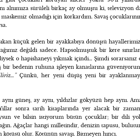
alnımıza sürüleli birkaç ay olmuştu ki, televizyon d
 maskemiz olmadığı için korkardım. Savaş çocuklarını
sa.
sıkan küçük gelen bir ayakkabıya dönüştü hayallerimiz
ayağımız değildi sadece. Hapsolmuştuk bir kere sınırlar
tediysek o hapishaneyi yıkmak içindi… Şimdi sorarsanız 
 bir bedenin ruhuna işleyen kanatlarına güveniyoru
iliriz…”
Çünkü, her yeni düşüş yeni bir ayaklanmay
 aynı güneş, ay aynı, yıldızlar gökyüzü hep aynı. Am
llar sonra tarih kitaplarında yer alacak bir zaman
sun ve bilsin istiyorum bütün çocuklar; bir dili yo
rağın. Ağaçlar hangi milletindir, denizin tapusu, bulutu
n kötüsü olur. Kötünün savaşı. Bitmeyen hıncı.