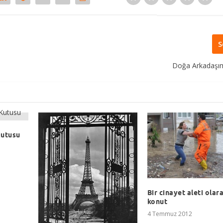
S
Doğa Arkadaşı
Kutusu
Bir cinayet aleti olar
konut
4 Temmuz 2012