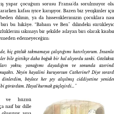
 iş yapar çocuğum sorusu Fransa’da sorulmuyor ols
rarken kafası iyice karışıyor. Bazen biz yetişkinler içi
eden dilinin, ya da hissettiklerimizin çocuklara nası
 biri bu hikâye. “Babam ve Ben” dilindeki sürükleyic
lüklerini takmayı bir şekilde atlayan biri olarak kitabı
ylemeden edemeyeceğim:
e, hiç gözlük takmamaya çalıştığımı hatırlıyorum. İnsanla
sler bile gittikçe daha boğuk bir hal alıyordu sanki. Gözlüksü
ıları yoktu; yanağımı dayadığım ve sonunda üzerind
uşaktı. Neyin hayalini kuruyorsun Catherine? Diye sorard
dinlerdim, böylece her şey alışılmış ciddiyetine yenide
ibi görürdüm. Hayal kurmak güçleşirdi…”
nç ve hüznü
 naif bir dille
n oluşuyor ama