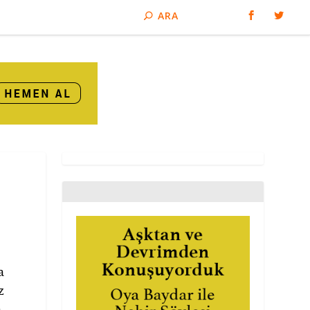
a
z
.