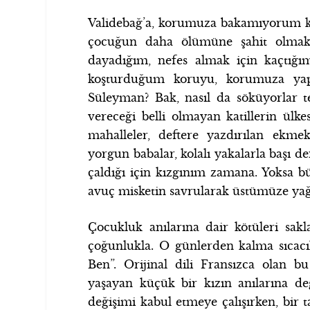
Validebağ’a, korumuza bakamıyorum k
çocuğun daha ölümüne şahit olmak
dayadığım, nefes almak için kaçtığım,
koşturduğum koruyu, korumuza yap
Süleyman? Bak, nasıl da söküyorlar t
vereceği belli olmayan katillerin ülke
mahalleler, deftere yazdırılan ekm
yorgun babalar, kolalı yakalarla başı d
çaldığı için kızgınım zamana. Yoksa b
avuç misketin savrularak üstümüze ya
Çocukluk anılarına dair kötüleri sakl
çoğunlukla. O günlerden kalma sıcacı
Ben”. Orijinal dili Fransızca olan b
yaşayan küçük bir kızın anılarına değ
değişimi kabul etmeye çalışırken, bir t