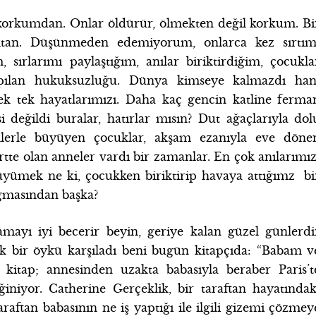
orkumdan. Onlar öldürür, ölmekten değil korkum. Bi
tan. Düşünmeden edemiyorum, onlarca kez sırtım
 sırlarımı paylaştığım, anılar biriktirdiğim, çocukla
ılan hukuksuzluğu. Dünya kimseye kalmazdı han
ek tek hayatlarımızı. Daha kaç gencin katline ferma
si değildi buralar, hatırlar mısın? Dut ağaçlarıyla dol
eklerle büyüyen çocuklar, akşam ezanıyla eve döne
ertte olan anneler vardı bir zamanlar. En çok anılarımız
üyümek ne ki, çocukken biriktirip havaya attığımz bi
ğmasından başka?
amayı iyi becerir beyin, geriye kalan güzel günlerdi
k bir öykü karşıladı beni bugün kitapçıda: “Babam v
u kitap; annesinden uzakta babasıyla beraber Paris’t
iniyor. Catherine Gerçeklik, bir taraftan hayatındak
araftan babasının ne iş yaptığı ile ilgili gizemi çözmey