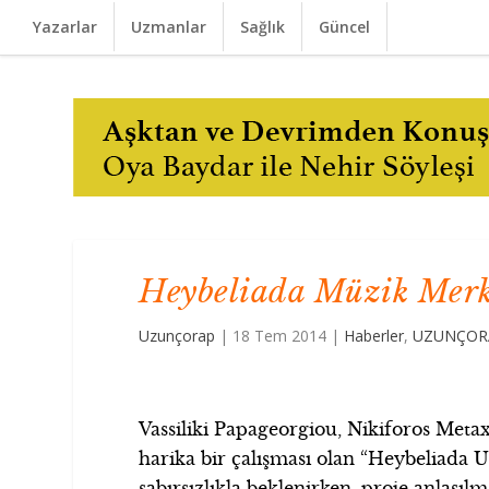
Yazarlar
Uzmanlar
Sağlık
Güncel
Heybeliada Müzik Merke
Uzunçorap
|
18 Tem 2014
|
Haberler
,
UZUNÇORA
Vassiliki Papageorgiou, Nikiforos Met
harika bir çalışması olan “Heybeliada 
sabırsızlıkla beklenirken, proje anlaşıl