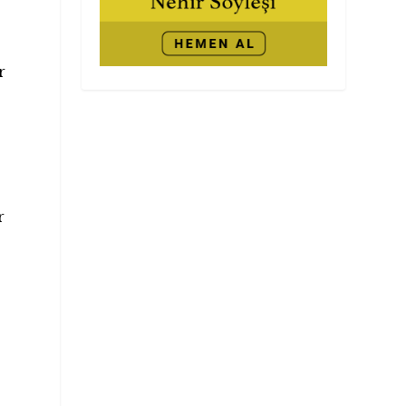
r
.
r