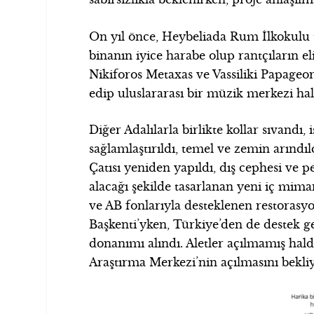
On yıl önce, Heybeliada Rum İlkokulu te
binanın iyice harabe olup rantçıların 
Nikiforos Metaxas ve Vassiliki Papageo
edip uluslararası bir müzik merkezi halin
Diğer Adalılarla birlikte kollar sıvandı, 
sağlamlaştırıldı, temel ve zemin arındıld
Çatısı yeniden yapıldı, dış cephesi ve 
alacağı şekilde tasarlanan yeni iç mima
ve AB fonlarıyla desteklenen restorasy
Başkenti’yken, Türkiye’den de destek g
donanımı alındı. Aletler açılmamış ha
Araştırma Merkezi’nin açılmasını bekliy