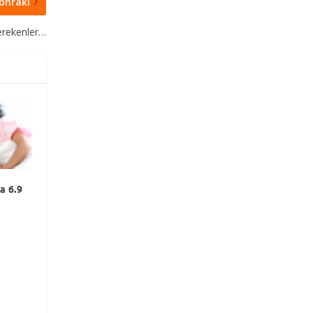
onraki
erekenler…
a 6.9