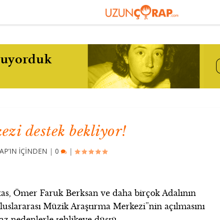
zi destek bekliyor!
P’IN İÇİNDEN
|
0
|
axas, Ömer Faruk Berksan ve daha birçok Adalının
Uluslararası Müzik Araştırma Merkezi”nin açılmasını
maz nedenlerle tehlikeye düştü.