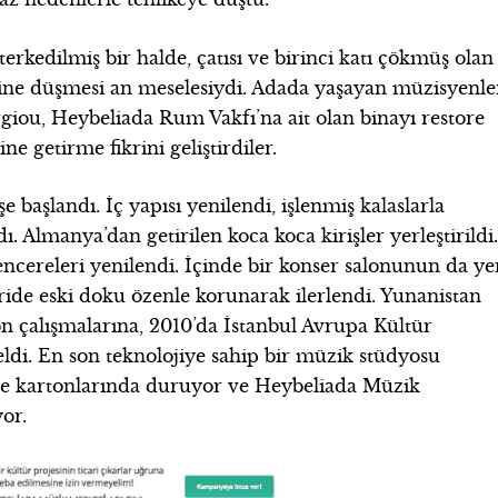
rkedilmiş bir halde, çatısı ve birinci katı çökmüş olan
eline düşmesi an meselesiydi. Adada yaşayan müzisyenle
rgiou, Heybeliada Rum Vakfı’na ait olan binayı restore
e getirme fikrini geliştirdiler.
işe başlandı. İç yapısı yenilendi, işlenmiş kalaslarla
ı. Almanya’dan getirilen koca koca kirişler yerleştirildi
pencereleri yenilendi. İçinde bir konser salonunun da ye
ride eski doku özenle korunarak ilerlendi. Yunanistan
on çalışmalarına, 2010’da İstanbul Avrupa Kültür
eldi. En son teknolojiye sahip bir müzik stüdyosu
lde kartonlarında duruyor ve Heybeliada Müzik
or.