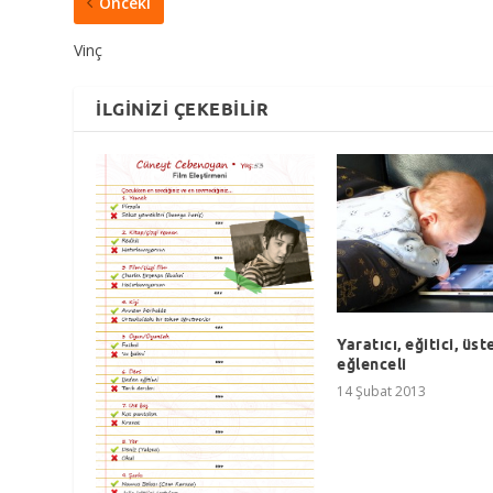
Önceki
Vinç
İLGINIZI ÇEKEBILIR
Yaratıcı, eğitici, üst
eğlenceli
14 Şubat 2013