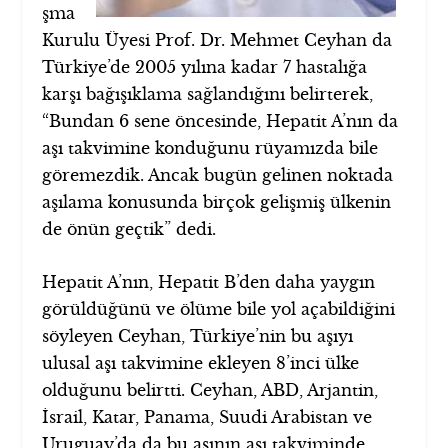
şma
Kurulu Üyesi Prof. Dr. Mehmet Ceyhan da
Türkiye’de 2005 yılına kadar 7 hastalığa
karşı bağışıklama sağlandığını belirterek,
“Bundan 6 sene öncesinde, Hepatit A’nın da
aşı takvimine konduğunu rüyamızda bile
göremezdik. Ancak bugün gelinen noktada
aşılama konusunda birçok gelişmiş ülkenin
de önün geçtik” dedi.
Hepatit A’nın, Hepatit B’den daha yaygın
görüldüğünü ve ölüme bile yol açabildiğini
söyleyen Ceyhan, Türkiye’nin bu aşıyı
ulusal aşı takvimine ekleyen 8’inci ülke
olduğunu belirtti. Ceyhan, ABD, Arjantin,
İsrail, Katar, Panama, Suudi Arabistan ve
Uruguay’da da bu aşının aşı takviminde