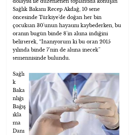
dolayısı ile düzenlenen toplantıda konuşan
Sağlık Bakanı Recep Akdağ, 10 sene
öncesinde Türkiye’de doğan her bin
çocuktan 30’unun hayatını kaybederken, bu
oranın bugün binde 8’in altına indiğini
belirterek, “İnanıyorum ki bu oran 2015
yılında binde 7’nin de altına inecek”
temennisinde bulundu.
Sağlı
k
Baka
nlığı
Bağış
ıkla
ma
Danı