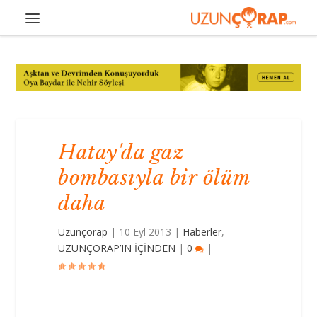
Hatay'da gaz
bombasıyla bir ölüm
daha
Uzunçorap
|
10 Eyl 2013
|
Haberler
,
UZUNÇORAP’IN İÇİNDEN
|
0
|