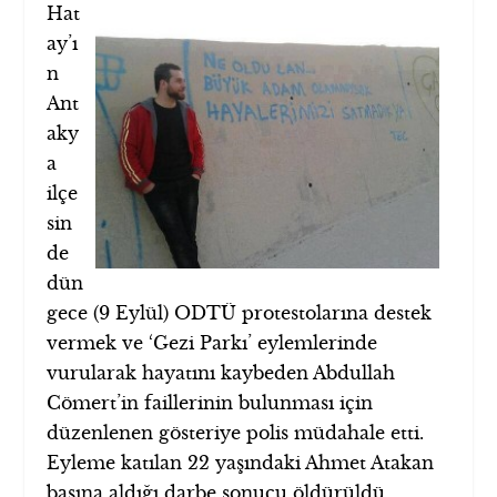
Hat
ay’ı
n
Ant
aky
a
ilçe
sin
de
dün
gece (9 Eylül) ODTÜ protestolarına destek
vermek ve ‘Gezi Parkı’ eylemlerinde
vurularak hayatını kaybeden Abdullah
Cömert’in faillerinin bulunması için
düzenlenen gösteriye polis müdahale etti.
Eyleme katılan 22 yaşındaki Ahmet Atakan
başına aldığı darbe sonucu öldürüldü.