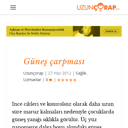
Güneş çarpması
Uzunçorap
|
27 Haz 2012
|
Sağlık
,
Uzmanlar
|
0
|
İnce ciltleri ve kontrolsüz olarak daha uzun
süre maruz kalmaları nedeniyle çocuklarda
güneş yanığı sıklıkla görülür. Üç yüz
nanometre dalga boyu altındaki güneş