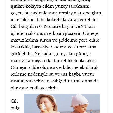
ışınları kolayca cildin yüzey tabakasını
geçer; bu nedenle mor ötesi ışınlar çocuğun
ince cildine daha kolaylıkla zarar verebilir.
Cilt bulguları 6-12 saatte başlar ve 24 saat
içinde maksimum etkisini gösterir. Güneşe
maruz kalma süresi ve şiddetine göre ciltte
kızarıklık, hassasiyet, ödem ve su toplama
görülebilir. Ne kadar geniş alan güneşe
maruz kalmışsa o kadar tehlikeli olacaktır.
Güneşin cilde olumsuz etkilerine ek olarak
terleme nedeniyle su ve tuz kaybı, vücut
ısısının yükselme olasılığı durumu daha da
olumsuz etkileyecektir.
Cilt
bulg