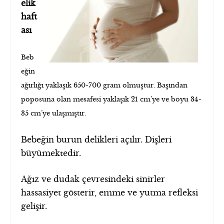
elik
haft
ası
Beb
eğin
ağırlığı yaklaşık 650-700 gram olmuştur. Başından
poposuna olan mesafesi yaklaşık 21 cm’ye ve boyu 34-
35 cm’ye ulaşmıştır.
Bebeğin burun delikleri açılır. Dişleri
büyümektedir.
Ağız ve dudak çevresindeki sinirler
hassasiyet gösterir, emme ve yutma refleksi
gelişir.