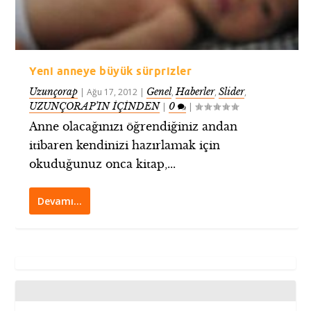
Yeni anneye büyük sürprizler
Uzunçorap
Genel
Haberler
Slider
|
Ağu 17, 2012
|
,
,
,
UZUNÇORAP’IN İÇİNDEN
0
|
|
Anne olacağınızı öğrendiğiniz andan
itibaren kendinizi hazırlamak için
okuduğunuz onca kitap,...
Devamı…