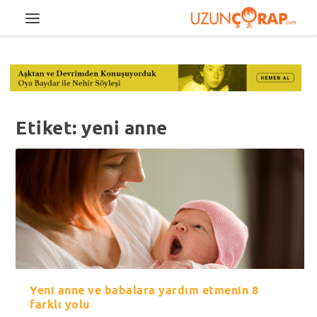
Etiket:
yeni anne
Yeni anne ve babalara yardım etmenin 8
farklı yolu