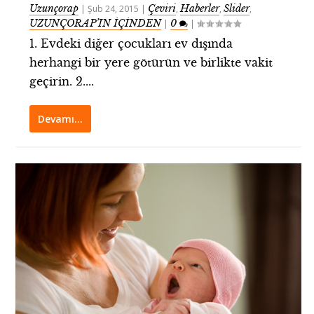
Uzunçorap
Çeviri
Haberler
Slider
|
Şub 24, 2015
|
,
,
,
UZUNÇORAP’IN İÇİNDEN
0
|
|
1. Evdeki diğer çocukları ev dışında
herhangi bir yere götürün ve birlikte vakit
geçirin. 2....
Devamı…