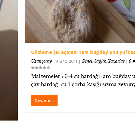
Gözleme (el açması tam buğday unu yufkas
Uzunçorap
Genel
Sağlık
Yazarlar
0
|
Ara 15, 2011
|
,
,
|
Malzemeler : 3-4 su bardağı tam buğday u
çay bardağı su 1 çorba kaşığı sızma zeytinya
Devamı…