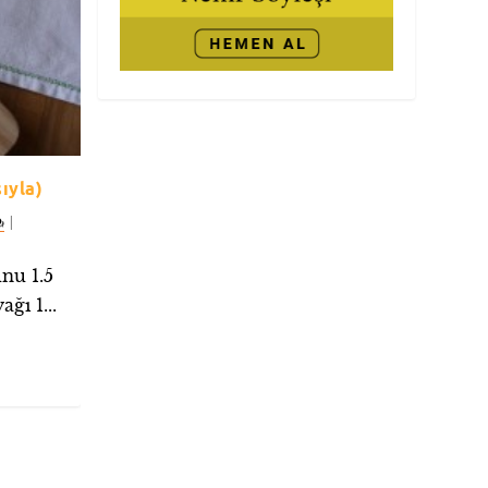
ıyla)
|
nu 1.5
ğı 1...