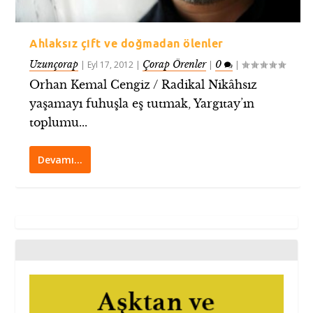
Ahlaksız çift ve doğmadan ölenler
Uzunçorap
Çorap Örenler
0
|
Eyl 17, 2012
|
|
|
Orhan Kemal Cengiz / Radikal Nikâhsız
yaşamayı fuhuşla eş tutmak, Yargıtay’ın
toplumu...
Devamı…