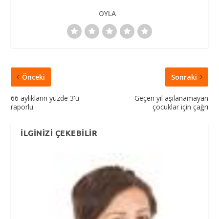
OYLA
Önceki
Sonraki
66 aylıkların yüzde 3'ü
Geçen yıl aşılanamayan
raporlu
çocuklar için çağrı
İLGINIZI ÇEKEBILIR