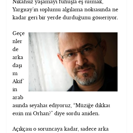
Nikâhsız yaşamayı fuhuşla eş tutmak,
Yargıtay’ın toplumu algılama noktasında ne
kadar geri bir yerde durduğunu gösteriyor.
Geçe
nler
de
arka
daşı
m
Akif’
in
arab
asında seyahat ediyoruz, “Müziğe dikkat
ettin mi Orhan?” diye sordu aniden.
Açıkçası o soruncaya kadar, sadece arka