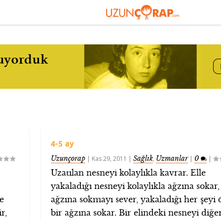
4-5 ay
Uzunçorap
Sağlık
Uzmanlar
0
|
Kas 29, 2011
|
,
|
|
Uzatılan nesneyi kolaylıkla kavrar. Elle
yakaladığı nesneyi kolaylıkla ağzına sokar,
ne
ağzına sokmayı sever, yakaladığı her şeyi 
r,
bir ağzına sokar. Bir elindeki nesneyi diğer