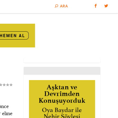
önce
 eline