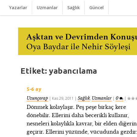
Yazarlar
Uzmanlar
Sağlık
Güncel
Etiket:
yabancılama
5-6 ay
Uzunçorap
Sağlık
Uzmanlar
0
|
Kas 29, 2011
|
,
|
|
Dönmek kolaylaşır. Peş peşe birkaç kere
dönebilir. Ellerini daha becerikli kullanır,
nesneleri kolaylıkla kavrar, bir elden diğeri
geçirir. Ellerini yüzünde, vücudunda gezdiri