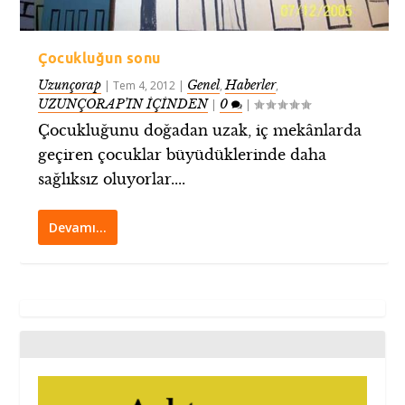
Çocukluğun sonu
Uzunçorap
Genel
Haberler
|
Tem 4, 2012
|
,
,
UZUNÇORAP’IN İÇİNDEN
0
|
|
Çocukluğunu doğadan uzak, iç mekânlarda
geçiren çocuklar büyüdüklerinde daha
sağlıksız oluyorlar....
Devamı…