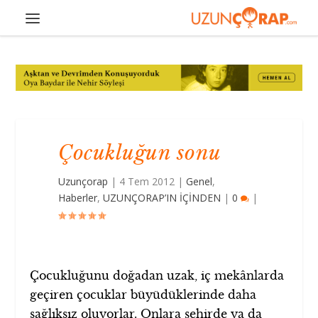
Çocukluğun sonu
Uzunçorap
|
4 Tem 2012
|
Genel
,
Haberler
,
UZUNÇORAP’IN İÇİNDEN
|
0
|
Çocukluğunu doğadan uzak, iç mekânlarda
geçiren çocuklar büyüdüklerinde daha
sağlıksız oluyorlar. Onlara şehirde ya da