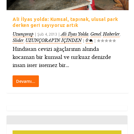
Ali İlyas yolda: Kumsal, tapınak, ulusal park
derken geri sayıyoruz artık
Uzunçorap
Ali İlyas Yolda
Genel
Haberler
|
Şub 4, 2013
|
,
,
,
Slider
UZUNÇORAP’IN İÇİNDEN
0
,
|
|
Hindistan cevizi ağaçlarının altında
kocaman bir kumsal ve turkuaz denizde
insan ister istemez bir...
Devamı…