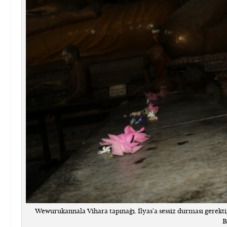
Wewurukannala Vihara tapınağı. İlyas'a sessiz durması gerekt
B