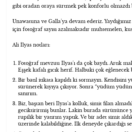
gibi oradan oraya sürtmek pek konforlu olmazdı be
Unawatuna ve Galla’ya devam ederiz. Yaydığımız 
için fotoğraf sayısı azalmaktadır muhtemelen, kus
Ali İlyas notları:
Fotoğraf mevzuu İlyas’ı da çok baydı. Artık ma
Eşşek kafalı gıcık herif. Halbuki çok eğlenece
Bir batıl itikata kapıldı ki sormayın. Kendisin
sürünerek kıyıya çıkıyor. Sonra “yüdüm yüdüm (
sanırım.
Biz, baştan beri İlyas’a kolluk, simit filan al
geciktirirmiş bunlar. Lakin burada sürününce 
rupilik bir yatırım yaptık. Ve bir adet simit al
üzerinde kalabildiğine. İlk deneyde çıkardığı sev