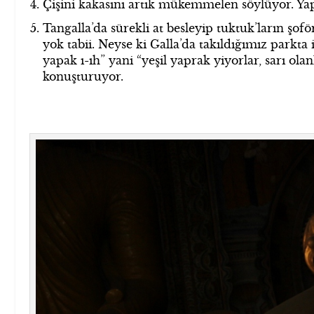
Çişini kakasını artık mükemmelen söylüyor. Y
Tangalla’da sürekli at besleyip tuktuk’ların şofö
yok tabii. Neyse ki Galla’da takıldığımız parkta 
yapak ı-ıh” yani “yeşil yaprak yiyorlar, sarı ol
konuşturuyor.