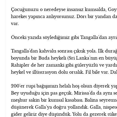
Çocuğunuzu o neredeyse insansız kumsalda, Goyam
hareket yapınca anlıyorsunuz. Dört bir yandan dav
var.
Önceki yazıda söylediğimiz gibi Tangalla’dan ayrı
Tangalla’dan kahvaltı sonrası çıktık yola. İlk d
boyunda bir Buda heykeli (Sri Lanka’nın en büyüğüy
Rahipler de her zamanki gibi güleryüzlü ve yardı
heykel ve illüstrasyon dolu ortalık. Fil bile var. 
200’er rupi bağışımızı helalı hoş olsun diyerek ya
Bey uyuduğu için pas geçtik. Mirissa’da da aynı s
meşhur sakin bir kumsal kasabası. Balina seyretme
düşünerek Galla’ya doğru yollandık. Galla, nispet
gider geliriz diye düşündük. Yolu da gezerek tüket