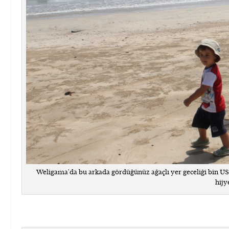
Weligama'da bu arkada gördüğünüz ağaçlı yer geceliği bin USD'l
hijy