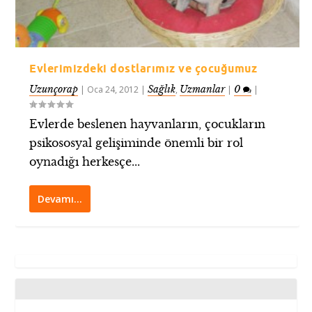
Evlerimizdeki dostlarımız ve çocuğumuz
Uzunçorap
Sağlık
Uzmanlar
0
|
Oca 24, 2012
|
,
|
|
Evlerde beslenen hayvanların, çocukların
psikososyal gelişiminde önemli bir rol
oynadığı herkesçe...
Devamı…