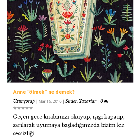
Anne “ölmek” ne demek?
Uzunçorap
Slider
Yazarlar
0
|
Mar 16, 2016
|
,
|
|
Geçen gece kitabımızı okuyup, ışığı kapatıp,
sarılarak uyumaya başladığımızda bizim kız
sessizliği...