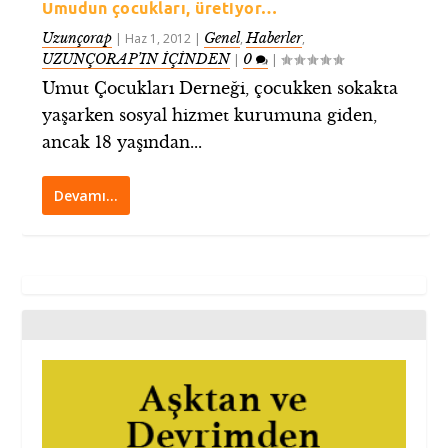
Umudun çocukları, üretiyor…
Uzunçorap
Genel
Haberler
|
Haz 1, 2012
|
,
,
UZUNÇORAP’IN İÇİNDEN
0
|
|
Umut Çocukları Derneği, çocukken sokakta
yaşarken sosyal hizmet kurumuna giden,
ancak 18 yaşından...
Devamı…