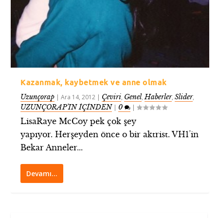
Kazanmak, kaybetmek ve anne olmak
Uzunçorap
Çeviri
Genel
Haberler
Slider
|
Ara 14, 2012
|
,
,
,
,
UZUNÇORAP’IN İÇİNDEN
0
|
|
LisaRaye McCoy pek çok şey
yapıyor. Herşeyden önce o bir aktrist. VH1’in
Bekar Anneler...
Devamı…