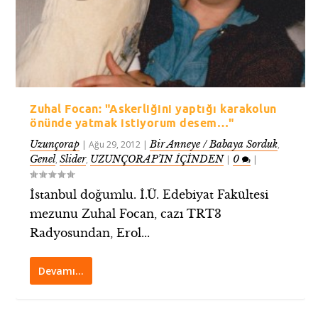
Zuhal Focan: "Askerliğini yaptığı karakolun
önünde yatmak istiyorum desem…"
Uzunçorap
Bir Anneye / Babaya Sorduk
|
Ağu 29, 2012
|
,
Genel
Slider
UZUNÇORAP’IN İÇİNDEN
0
,
,
|
|
İstanbul doğumlu. İ.Ü. Edebiyat Fakültesi
mezunu Zuhal Focan, cazı TRT3
Radyosundan, Erol...
Devamı…