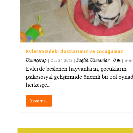
Evlerimizdeki dostlarımız ve çocuğumuz
Uzunçorap
Sağlık
Uzmanlar
0
|
Oca 24, 2012
|
,
|
|
Evlerde beslenen hayvanların, çocukların
psikososyal gelişiminde önemli bir rol oynad
herkesçe...
Devamı…