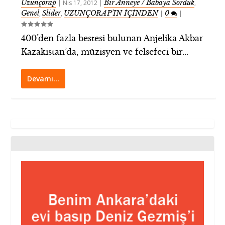
Uzunçorap
Bir Anneye / Babaya Sorduk
|
Nis 17, 2012
|
,
Genel
Slider
UZUNÇORAP’IN İÇİNDEN
0
,
,
|
|
400’den fazla bestesi bulunan Anjelika Akbar
Kazakistan’da, müzisyen ve felsefeci bir...
Devamı…