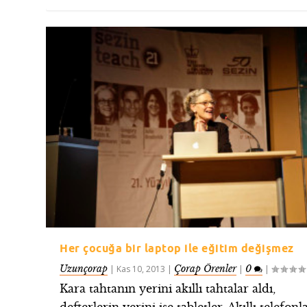
Her çocuğa bir laptop ile eğitim değişmez
Uzunçorap
Çorap Örenler
0
|
Kas 10, 2013
|
|
|
Kara tahtanın yerini akıllı tahtalar aldı,