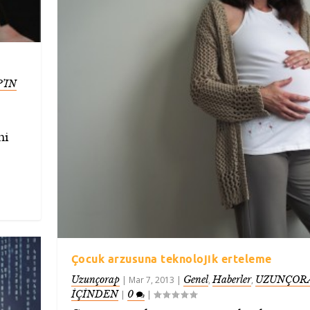
’IN
mi
Çocuk arzusuna teknolojik erteleme
Uzunçorap
Genel
Haberler
UZUNÇORA
|
Mar 7, 2013
|
,
,
İÇİNDEN
0
|
|