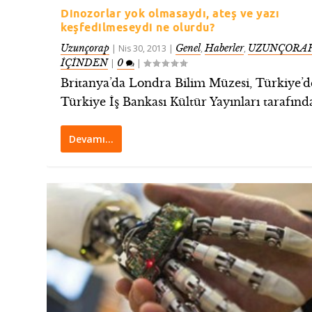
Dinozorlar yok olmasaydı, ateş ve yazı
keşfedilmeseydi ne olurdu?
Uzunçorap
Genel
Haberler
UZUNÇORAP
|
Nis 30, 2013
|
,
,
İÇİNDEN
0
|
|
Britanya’da Londra Bilim Müzesi, Türkiye’d
Türkiye İş Bankası Kültür Yayınları tarafında
Devamı…