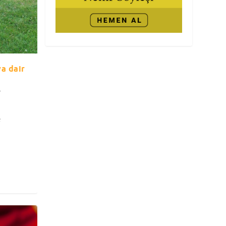
ya dair
e