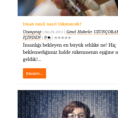
İnsan nesli nasıl tükenecek?
Uzunçorap
Genel
Haberler
UZUNÇORAP
|
Nis 29, 2013
|
,
,
İÇİNDEN
0
|
|
İnsanlığı bekleyen en büyük tehlike ne? Hiç
beklemediğimiz halde tükenmenin eşiğine 
geldik?...
Devamı…