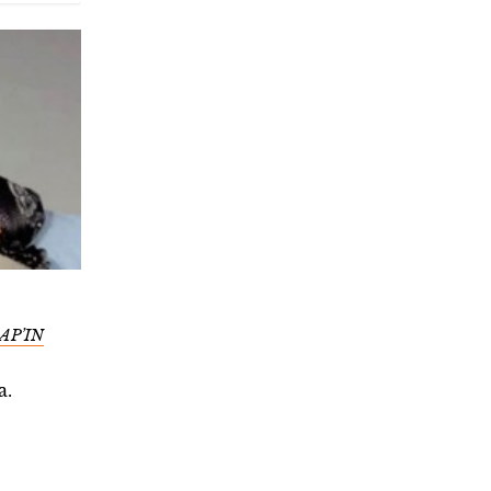
AP’IN
a.