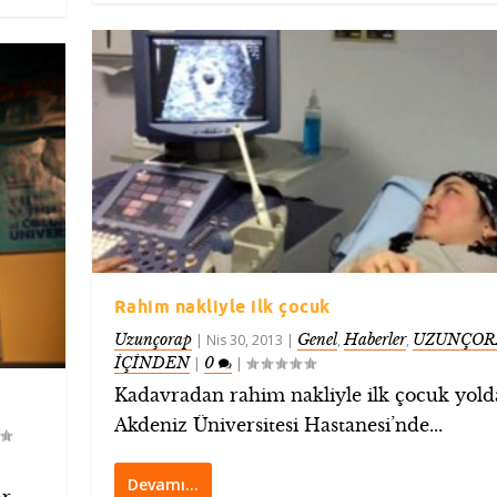
Rahim nakliyle ilk çocuk
Uzunçorap
Genel
Haberler
UZUNÇOR
|
Nis 30, 2013
|
,
,
İÇİNDEN
0
|
|
Kadavradan rahim nakliyle ilk çocuk yold
Akdeniz Üniversitesi Hastanesi’nde...
Devamı…