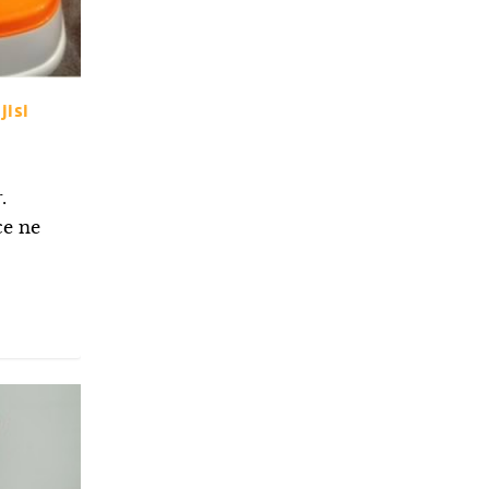
jisi
.
ce ne