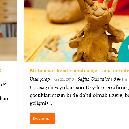
k
Bir ben var bende benden içeri ama nered
Uzunçorap
Sağlık
Uzmanlar
0
|
Kas 25, 2013
|
,
|
|
’IN
Üç aşağı beş yukarı son 10 yıldır etrafımız,
çocuklarımızın ki de dahil olmak üzere, b
iatri
gelişmiş...
Devamı…