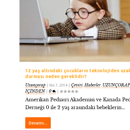
12 yaş altındaki çocukların teknolojiden uza
durması neden gereklidir?
Uzunçorap
Çeviri
Haberler
UZUNÇORAP
|
Nis 7, 2014
|
,
,
İÇİNDEN
0
|
|
Amerikan Pediatri Akademisi ve Kanada Ped
Derneği 0 ile 2 yaş arasındaki bebeklerin...
Devamı…