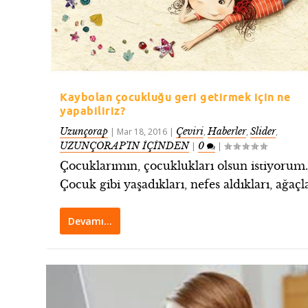
Kaybolan çocukluğu geri getirmek için ne
yapabiliriz?
Uzunçorap
Çeviri
Haberler
Slider
|
Mar 18, 2016
|
,
,
,
UZUNÇORAP’IN İÇİNDEN
0
|
|
Çocuklarımın, çocuklukları olsun istiyorum
Çocuk gibi yaşadıkları, nefes aldıkları, ağaçla
Devamı…