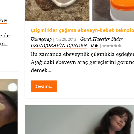
’IN
Çılgınlıklar çağının ebeveyn-bebek teknolo
e de
Uzunçorap
Genel
Haberler
Slider
|
Nis 29, 2013
|
,
,
,
n...
UZUNÇORAP’IN İÇİNDEN
0
|
|
Bu zamanda ebeveynlik çılgınlıkla eşdeğer
Aşağıdaki ebeveyn araç gereçlerini görün
demek...
Devamı…