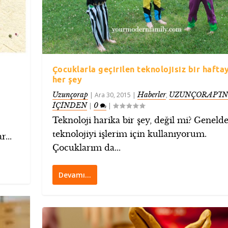
Çocuklarla geçirilen teknolojisiz bir hafta
her şey
Uzunçorap
Haberler
UZUNÇORAP’IN
|
Ara 30, 2015
|
,
İÇİNDEN
0
|
|
Teknoloji harika bir şey, değil mi? Geneld
.
teknolojiyi işlerim için kullanıyorum.
r...
Çocuklarım da...
Devamı…