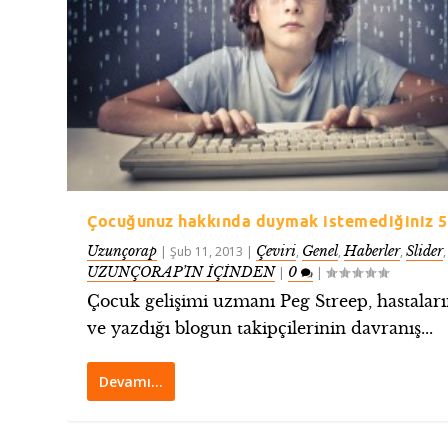
Çocuğunuz hakkında duymak istemediğiniz 5
Uzunçorap
Çeviri
Genel
Haberler
Slider
|
Şub 11, 2013
|
,
,
,
,
UZUNÇORAP’IN İÇİNDEN
0
|
|
Çocuk gelişimi uzmanı Peg Streep, hastalar
ve yazdığı blogun takipçilerinin davranış...
Devamı…