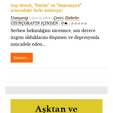
Guy Winch, “hüzün” ve “depresyon”
arasındaki farkı anlatıyor
Uzunçorap
Çeviri
Haberler
|
Oca 13, 2016
|
,
,
UZUNÇORAP’IN İÇİNDEN
0
|
|
Serbest hekimliğim süresince, son derece
üzgün olduklarını düşünen ve depresyonla
mücadele eden...
Devamı…