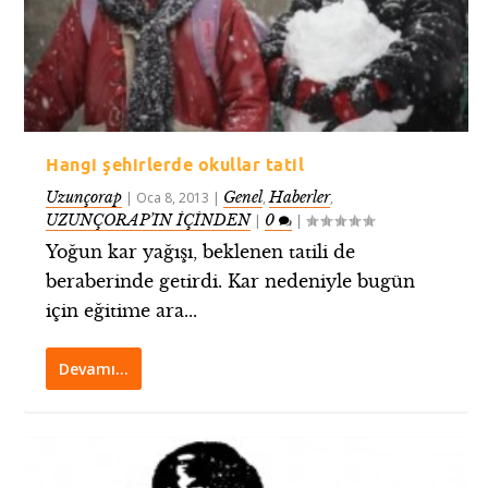
Hangi şehirlerde okullar tatil
Uzunçorap
Genel
Haberler
|
Oca 8, 2013
|
,
,
UZUNÇORAP’IN İÇİNDEN
0
|
|
Yoğun kar yağışı, beklenen tatili de
beraberinde getirdi. Kar nedeniyle bugün
için eğitime ara...
Devamı…