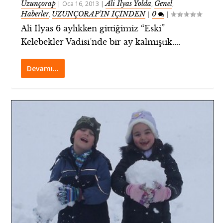
Uzunçorap
Ali İlyas Yolda
Genel
|
Oca 16, 2013
|
,
,
Haberler
UZUNÇORAP’IN İÇİNDEN
0
,
|
|
Ali İlyas 6 aylıkken gittiğimiz “Eski”
Kelebekler Vadisi’nde bir ay kalmıştık....
Devamı…