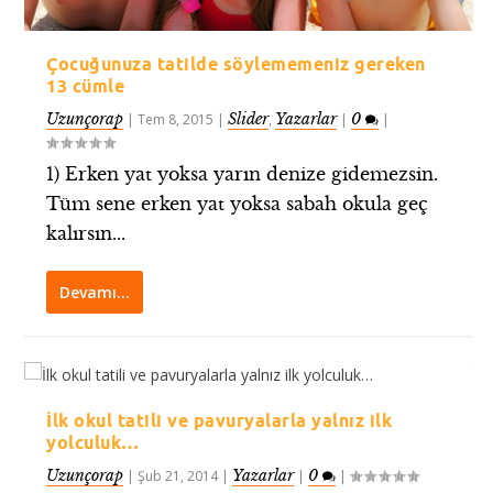
Çocuğunuza tatilde söylememeniz gereken
13 cümle
Uzunçorap
Slider
Yazarlar
0
|
Tem 8, 2015
|
,
|
|
1) Erken yat yoksa yarın denize gidemezsin.
Tüm sene erken yat yoksa sabah okula geç
kalırsın...
Devamı…
İlk okul tatili ve pavuryalarla yalnız ilk
yolculuk…
Uzunçorap
Yazarlar
0
|
Şub 21, 2014
|
|
|