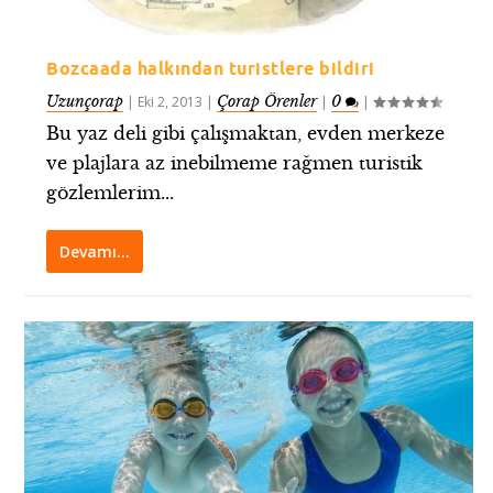
Bozcaada halkından turistlere bildiri
Uzunçorap
Çorap Örenler
0
|
Eki 2, 2013
|
|
|
Bu yaz deli gibi çalışmaktan, evden merkeze
ve plajlara az inebilmeme rağmen turistik
gözlemlerim...
Devamı…