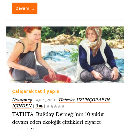
Devamı…
Çalışarak tatil yapın
Uzunçorap
Haberler
UZUNÇORAP’IN
|
Ağu 5, 2013
|
,
İÇİNDEN
0
|
|
TATUTA, Buğday Derneği’nin 10 yıldır
devam eden ekolojik çiftlikleri ziyaret