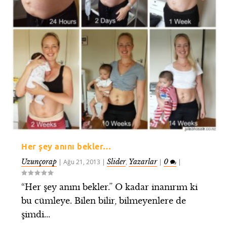
Her şey anını bekler…
Uzunçorap
Slider
Yazarlar
0
|
Ağu 21, 2013
|
,
|
|
“Her şey anını bekler.” O kadar inanırım ki
bu cümleye. Bilen bilir, bilmeyenlere de
şimdi...