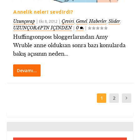
Annelik neleri sevdirdi?
Uzunçorap
Çeviri
Genel
Haberler
Slider
|
Eki 8, 2012
|
,
,
,
,
UZUNÇORAP’IN İÇİNDEN
0
|
|
Huffingtonpost bloggerlarından Amy
Wruble anne olduktan sonra bazı konularda
bakış açısının neden...
Devamı…
1
2