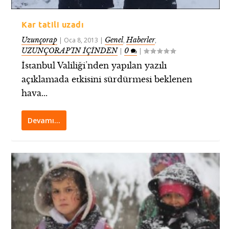
Kar tatili uzadı
Uzunçorap
Genel
Haberler
|
Oca 8, 2013
|
,
,
UZUNÇORAP’IN İÇİNDEN
0
|
|
İstanbul Valiliği’nden yapılan yazılı
açıklamada etkisini sürdürmesi beklenen
hava...
Devamı…