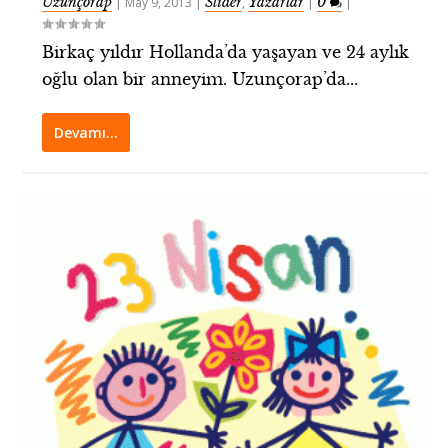
Uzunçorap
Slider
Yazarlar
0
|
May 9, 2013
|
,
|
|
Birkaç yıldır Hollanda’da yaşayan ve 24 aylık
oğlu olan bir anneyim. Uzunçorap’da...
Devamı…