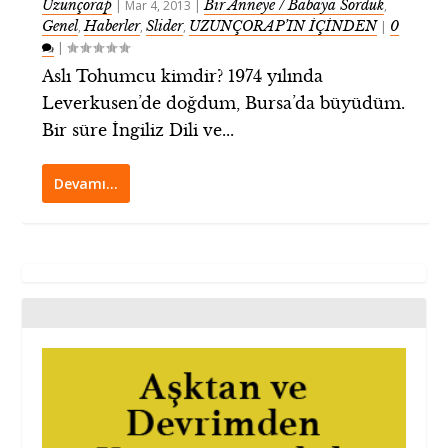
Uzunçorap
Bir Anneye / Babaya Sorduk
|
Mar 4, 2013
|
,
Genel
Haberler
Slider
UZUNÇORAP’IN İÇİNDEN
0
,
,
,
|
|
Aslı Tohumcu kimdir? 1974 yılında
Leverkusen’de doğdum, Bursa’da büyüdüm.
Bir süre İngiliz Dili ve...
Devamı…