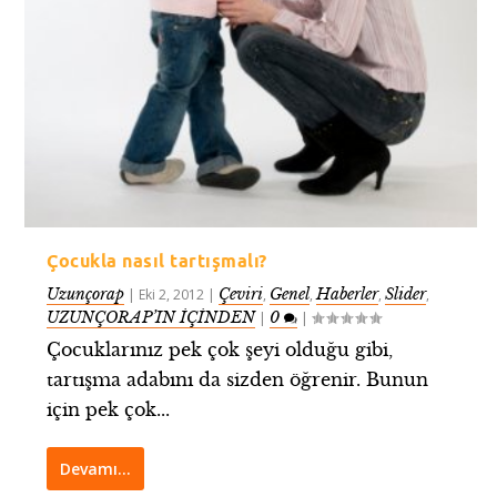
Çocukla nasıl tartışmalı?
Uzunçorap
Çeviri
Genel
Haberler
Slider
|
Eki 2, 2012
|
,
,
,
,
UZUNÇORAP’IN İÇİNDEN
0
|
|
Çocuklarınız pek çok şeyi olduğu gibi,
tartışma adabını da sizden öğrenir. Bunun
için pek çok...
Devamı…