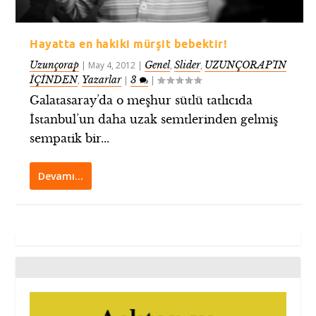
Hayatta en hakiki mürşit bebektir!
Uzunçorap
Genel
Slider
UZUNÇORAP’IN
|
May 4, 2012
|
,
,
İÇİNDEN
Yazarlar
3
,
|
|
Galatasaray’da o meşhur sütlü tatlıcıda
İstanbul’un daha uzak semtlerinden gelmiş
sempatik bir...
Devamı…