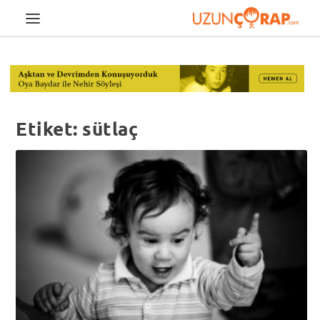
Etiket:
sütlaç