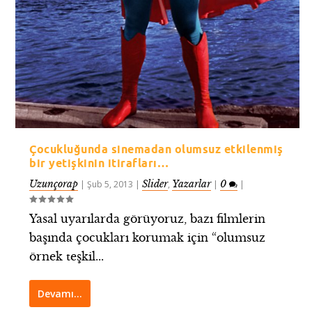
Çocukluğunda sinemadan olumsuz etkilenmiş
bir yetişkinin itirafları…
Uzunçorap
Slider
Yazarlar
0
|
Şub 5, 2013
|
,
|
|
Yasal uyarılarda görüyoruz, bazı filmlerin
başında çocukları korumak için “olumsuz
örnek teşkil...
Devamı…