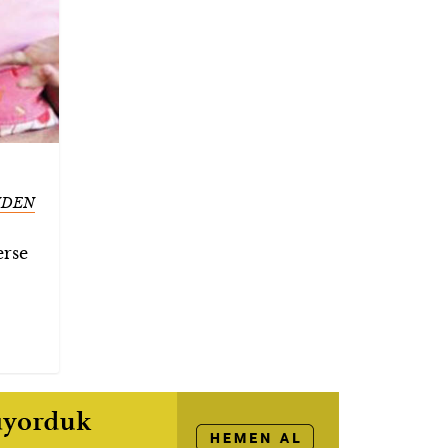
NDEN
erse