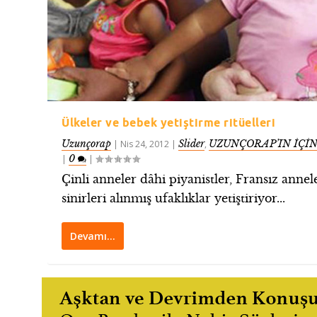
Ülkeler ve bebek yetiştirme ritüelleri
Uzunçorap
Slider
UZUNÇORAP’IN İÇİ
|
Nis 24, 2012
|
,
0
|
|
Çinli anneler dâhi piyanistler, Fransız annel
sinirleri alınmış ufaklıklar yetiştiriyor...
Devamı…