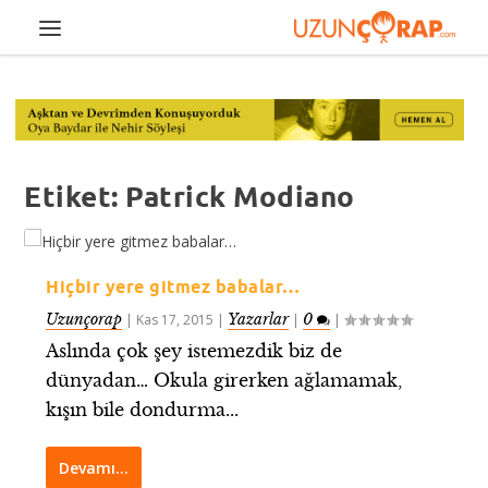
Etiket:
Patrick Modiano
Hiçbir yere gitmez babalar…
Uzunçorap
Yazarlar
0
|
Kas 17, 2015
|
|
|
Aslında çok şey istemezdik biz de
dünyadan… Okula girerken ağlamamak,
kışın bile dondurma...
Devamı…