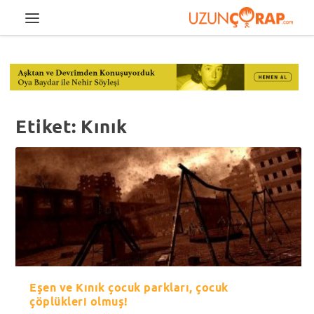
Etiket:
Kınık
Eşen ve Kınık çocuk parkları, çocuk
çöplükleri olmuş!