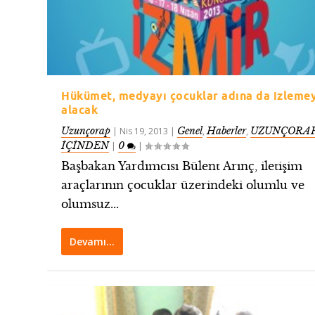
Hükümet, medyayı çocuklar adına da izleme
alacak
Uzunçorap
Genel
Haberler
UZUNÇORAP
|
Nis 19, 2013
|
,
,
İÇİNDEN
0
|
|
Başbakan Yardımcısı Bülent Arınç, iletişim
araçlarının çocuklar üzerindeki olumlu ve
olumsuz...
Devamı…