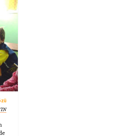
özü
’IN
n
de