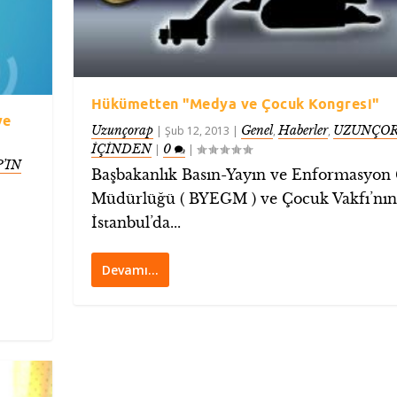
Hükümetten "Medya ve Çocuk Kongresi"
ye
Uzunçorap
Genel
Haberler
UZUNÇOR
|
Şub 12, 2013
|
,
,
İÇİNDEN
0
|
|
’IN
Başbakanlık Basın-Yayın ve Enformasyon
Müdürlüğü ( BYEGM ) ve Çocuk Vakfı’nın
İstanbul’da...
Devamı…