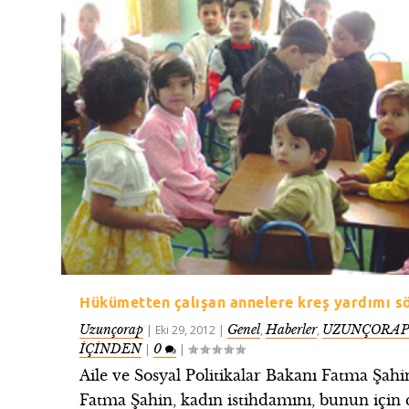
Hükümetten çalışan annelere kreş yardımı s
Uzunçorap
Genel
Haberler
UZUNÇORAP
|
Eki 29, 2012
|
,
,
İÇİNDEN
0
|
|
Aile ve Sosyal Politikalar Bakanı Fatma Şahi
Fatma Şahin, kadın istihdamını, bunun için 