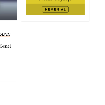
AP’IN
 Genel