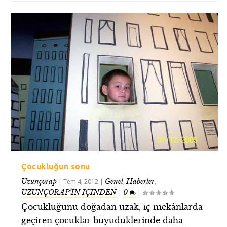
Çocukluğun sonu
Uzunçorap
Genel
Haberler
|
Tem 4, 2012
|
,
,
UZUNÇORAP’IN İÇİNDEN
0
|
|
Çocukluğunu doğadan uzak, iç mekânlarda
geçiren çocuklar büyüdüklerinde daha