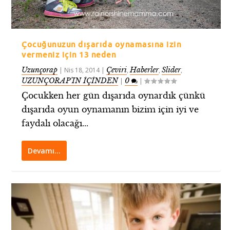
Çocuğunuzun dışarıda oynamasına izin
vermeniz için 13 neden
Uzunçorap
Çeviri
Haberler
Slider
|
Nis 18, 2014
|
,
,
,
UZUNÇORAP’IN İÇİNDEN
0
|
|
Çocukken her gün dışarıda oynardık çünkü
dışarıda oyun oynamanın bizim için iyi ve
faydalı olacağı...
Devamı…