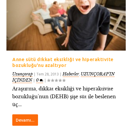
Anne sütü dikkat eksikliği ve hiperaktivite
bozukluğu'nu azaltıyor
Uzunçorap
Haberler
UZUNÇORAP’IN
|
Tem 28, 2013
|
,
İÇİNDEN
0
|
|
Araştırma, dikkat eksikliği ve hiperaktivite
bozukluğu’nun (DEHB) şişe süt ile beslenen
üç...
Devamı…