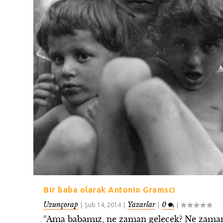
Bir baba olarak Antonio Gramsci
Uzunçorap
Yazarlar
0
|
Şub 14, 2014
|
|
|
“Ama babamız, ne zaman gelecek? Ne zama