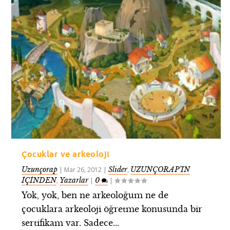
Çocuklar ve arkeoloji
Uzunçorap
Slider
UZUNÇORAP’IN
|
Mar 26, 2012
|
,
İÇİNDEN
Yazarlar
0
,
|
|
Yok, yok, ben ne arkeoloğum ne de
çocuklara arkeoloji öğretme konusunda bir
sertifikam var. Sadece...