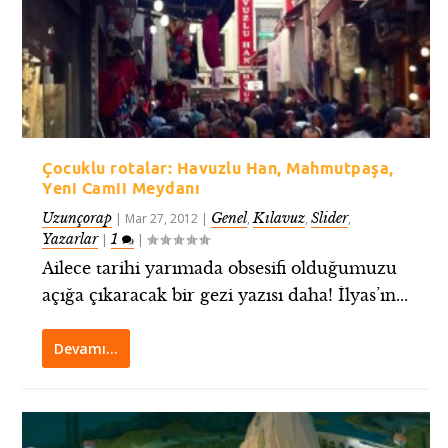
Çocuklu rotalar: Havuzlu Han, Mahmutpaşa,
Yeni Camii Meydanı
Uzunçorap
Genel
Kılavuz
Slider
|
Mar 27, 2012
|
,
,
,
Yazarlar
1
|
|
Ailece tarihi yarımada obsesifi olduğumuzu
açığa çıkaracak bir gezi yazısı daha! İlyas’ın...
Devamı…