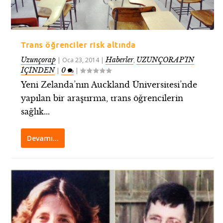
Trans öğrenciler risk altında
Uzunçorap
Haberler
UZUNÇORAP’IN
|
Oca 23, 2014
|
,
İÇİNDEN
0
|
|
Yeni Zelanda’nın Auckland Üniversitesi’nde
yapılan bir araştırma, trans öğrencilerin
sağlık...
Devamı…