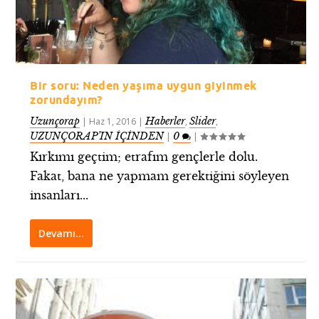
Bir soru: Neden yaşıma uygun giyinmek
zorundayım?
Uzunçorap
Haberler
Slider
|
Haz 1, 2016
|
,
,
UZUNÇORAP’IN İÇİNDEN
0
|
|
Kırkımı geçtim; etrafım gençlerle dolu.
Fakat, bana ne yapmam gerektiğini söyleyen
insanları...
Devamı…