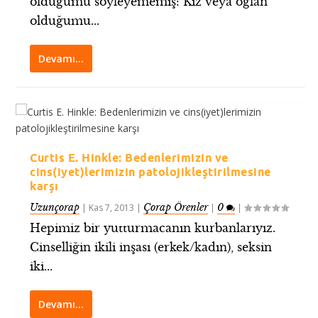
olduğumu söyleyememiş: Kız veya oğlan
olduğumu...
Devamı…
Curtis E. Hinkle: Bedenlerimizin ve
cins(iyet)lerimizin patolojikleştirilmesine
karşı
Uzunçorap
Çorap Örenler
0
|
Kas 7, 2013
|
|
|
Hepimiz bir yutturmacanın kurbanlarıyız.
Cinselliğin ikili inşası (erkek/kadın), seksin
iki...
Devamı…