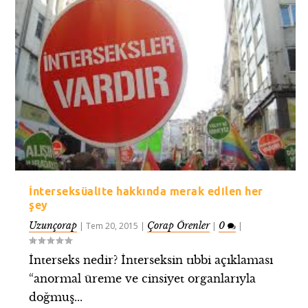
İnterseksüalite hakkında merak edilen her
şey
Uzunçorap
Çorap Örenler
0
|
Tem 20, 2015
|
|
|
İnterseks nedir? İnterseksin tıbbi açıklaması
“anormal üreme ve cinsiyet organlarıyla
doğmuş...