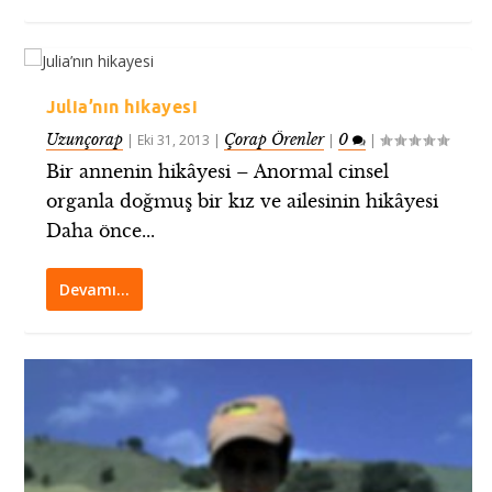
Julia’nın hikayesi
Uzunçorap
Çorap Örenler
0
|
Eki 31, 2013
|
|
|
Bir annenin hikâyesi – Anormal cinsel
organla doğmuş bir kız ve ailesinin hikâyesi
Daha önce...
Devamı…