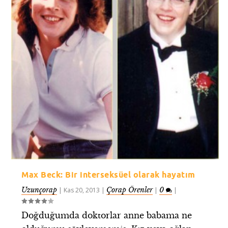
Max Beck: Bir interseksüel olarak hayatım
Uzunçorap
Çorap Örenler
0
|
Kas 20, 2013
|
|
|
Doğduğumda doktorlar anne babama ne