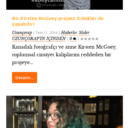
Bir Kirsten McGoey projesi: Erkekler de
yapabilir!
Uzunçorap
Haberler
Slider
|
Tem 11, 2016
|
,
,
UZUNÇORAP’IN İÇİNDEN
0
|
|
Kanadalı fotoğrafçı ve anne Kirsten McGoey,
toplumsal cinsiyet kalıplarını reddeden bir
projeye...
Devamı…