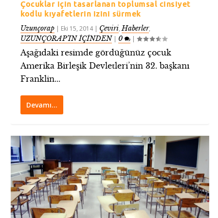
Çocuklar için tasarlanan toplumsal cinsiyet
kodlu kıyafetlerin izini sürmek
Uzunçorap
Çeviri
Haberler
|
Eki 15, 2014
|
,
,
UZUNÇORAP’IN İÇİNDEN
0
|
|
Aşağıdaki resimde gördüğünüz çocuk
Amerika Birleşik Devletleri’nin 32. başkanı
Franklin...
Devamı…