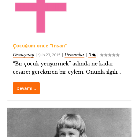
Çocuğum önce "insan"
Uzunçorap
Uzmanlar
0
|
Şub 23, 2015
|
|
|
“Bir çocuk yetiştirmek” aslında ne kadar
cesaret gerektiren bir eylem. Onunla ilgili...
Devamı…