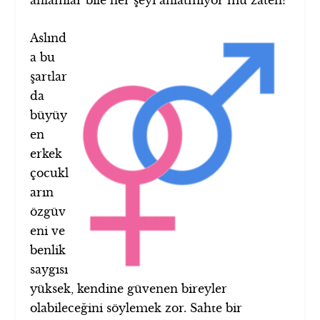
anlamlar bile her şeyi anlatmıyor mu zaten?
Aslınd
a bu
şartlar
da
büyüy
en
erkek
çocukl
arın
özgüv
eni ve
benlik
saygısı
yüksek, kendine güvenen bireyler
olabileceğini söylemek zor. Sahte bir