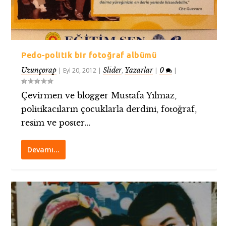
Pedo-politik bir fotoğraf albümü
Uzunçorap
Slider
Yazarlar
0
|
Eyl 20, 2012
|
,
|
|
Çevirmen ve blogger Mustafa Yılmaz,
politikacıların çocuklarla derdini, fotoğraf,
resim ve poster...
Devamı…