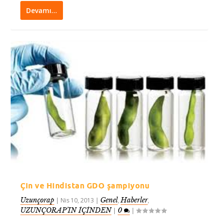
Devamı…
Çin ve Hindistan GDO şampiyonu
Uzunçorap
Genel
Haberler
|
Nis 10, 2013
|
,
,
UZUNÇORAP’IN İÇİNDEN
0
|
|