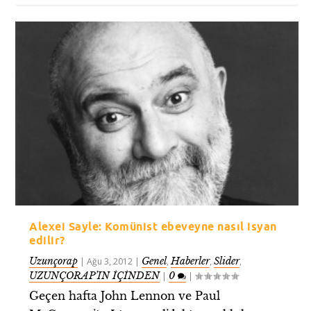
Alexei Sayle: Komünist ebeveyne nasıl isyan
edilir?
Uzunçorap
Genel
Haberler
Slider
|
Ağu 3, 2012
|
,
,
,
UZUNÇORAP’IN İÇİNDEN
0
|
|
Geçen hafta John Lennon ve Paul