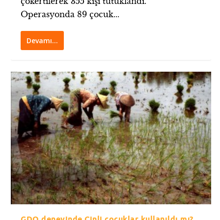
çökertilerek 355 kişi tutuklandı.
Operasyonda 89 çocuk...
Devamı…
GDO deneyinde Çinli çocuklar kullanıldı mı?