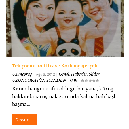
Tek çocuk politikası: Korkunç gerçek
Uzunçorap
Genel
Haberler
Slider
|
Ağu 3, 2012
|
,
,
,
UZUNÇORAP’IN İÇİNDEN
0
|
|
Kimin hangi tarafta olduğu bir yana, kürtaj
hakkında tartışmak zorunda kalma hali başlı
başına...
Devamı…