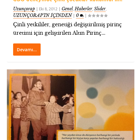
Uzunçorap
Genel
Haberler
Slider
|
Eki 8, 2012
|
,
,
,
UZUNÇORAP’IN İÇİNDEN
0
|
|
Çinli yetkililer, genetiği değiştirilmiş pirinç
üretimi için geliştirilen Altın Pirinç...
Devamı…