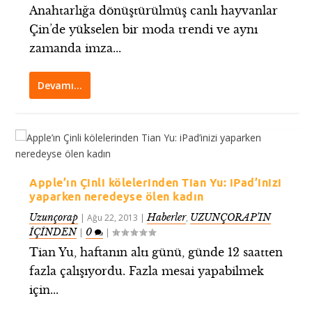
Anahtarlığa dönüştürülmüş canlı hayvanlar
Çin’de yükselen bir moda trendi ve aynı
zamanda imza...
Devamı…
Apple’ın Çinli kölelerinden Tian Yu: iPad’inizi
yaparken neredeyse ölen kadın
Uzunçorap
Haberler
UZUNÇORAP’IN
|
Ağu 22, 2013
|
,
İÇİNDEN
0
|
|
Tian Yu, haftanın altı günü, günde 12 saatten
fazla çalışıyordu. Fazla mesai yapabilmek
için...