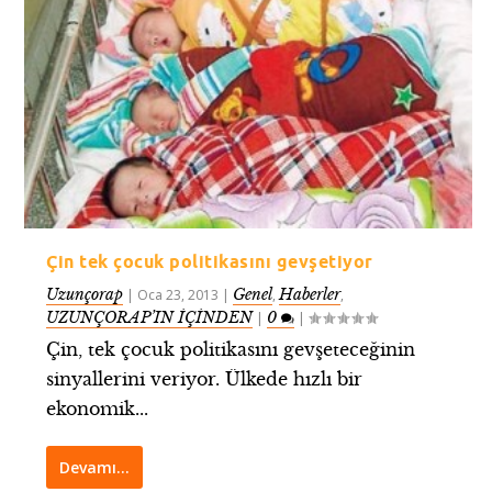
Çin tek çocuk politikasını gevşetiyor
Uzunçorap
Genel
Haberler
|
Oca 23, 2013
|
,
,
UZUNÇORAP’IN İÇİNDEN
0
|
|
Çin, tek çocuk politikasını gevşeteceğinin
sinyallerini veriyor. Ülkede hızlı bir
ekonomik...
Devamı…