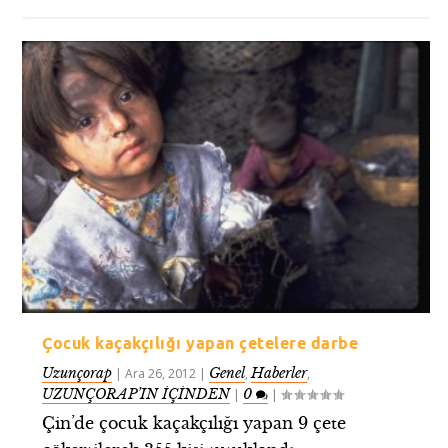
Çocuk kaçakçılığı yapan çetelere darbe
Uzunçorap
Genel
Haberler
|
Ara 26, 2012
|
,
,
UZUNÇORAP’IN İÇİNDEN
0
|
|
Çin’de çocuk kaçakçılığı yapan 9 çete