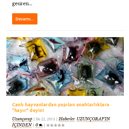
getiren...
Devamı…
Canlı hayvanlardan yapılan anahtarlıklara
"hayır" deyin!
Uzunçorap
Haberler
UZUNÇORAP’IN
|
Eki 22, 2013
|
,
İÇİNDEN
0
|
|