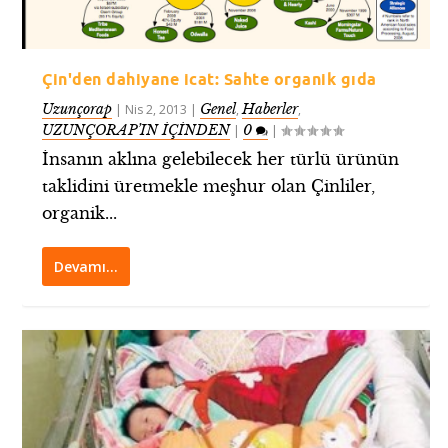
Çin'den dahiyane icat: Sahte organik gıda
Uzunçorap
Genel
Haberler
|
Nis 2, 2013
|
,
,
UZUNÇORAP’IN İÇİNDEN
0
|
|
İnsanın aklına gelebilecek her türlü ürünün
taklidini üretmekle meşhur olan Çinliler,
organik...
Devamı…