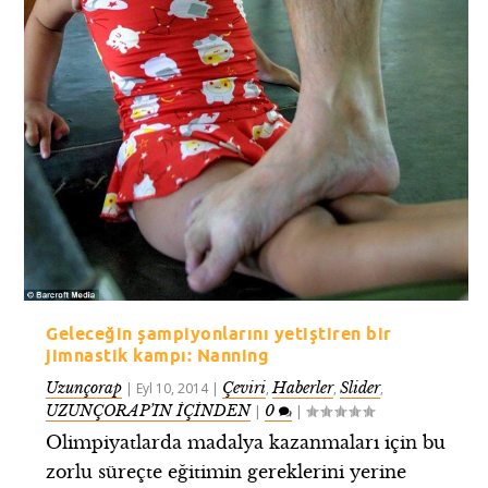
Geleceğin şampiyonlarını yetiştiren bir
jimnastik kampı: Nanning
Uzunçorap
Çeviri
Haberler
Slider
|
Eyl 10, 2014
|
,
,
,
UZUNÇORAP’IN İÇİNDEN
0
|
|
Olimpiyatlarda madalya kazanmaları için bu
zorlu süreçte eğitimin gereklerini yerine