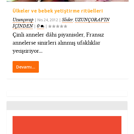
Ülkeler ve bebek yetiştirme ritüelleri
Uzunçorap
Slider
UZUNÇORAP’IN
|
Nis 24, 2012
|
,
İÇİNDEN
0
|
|
Çinli anneler dâhi piyanistler, Fransız
annelerse sinirleri alınmış ufaklıklar
yetiştiriyor...
Devamı…