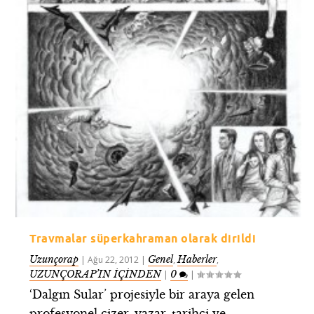
Travmalar süperkahraman olarak dirildi
Uzunçorap
Genel
Haberler
|
Ağu 22, 2012
|
,
,
UZUNÇORAP’IN İÇİNDEN
0
|
|
‘Dalgın Sular’ projesiyle bir araya gelen
profesyonel çizer, yazar, tarihçi ve...