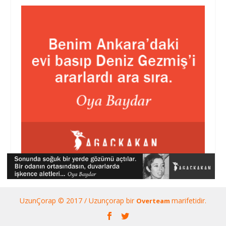
UzunÇorap © 2017 / Uzunçorap bir
marifetidir.
Overteam