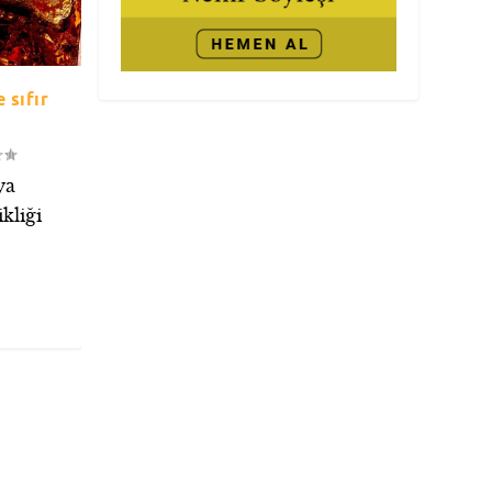
 sıfır
ya
kliği