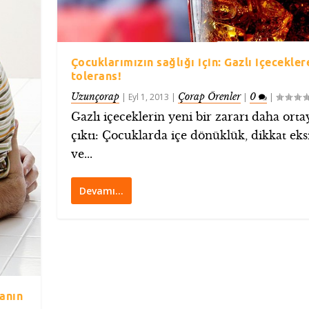
Çocuklarımızın sağlığı için: Gazlı içeceklere
tolerans!
Uzunçorap
Çorap Örenler
0
|
Eyl 1, 2013
|
|
|
Gazlı içeceklerin yeni bir zararı daha orta
çıktı: Çocuklarda içe dönüklük, dikkat eksi
ve...
Devamı…
anın