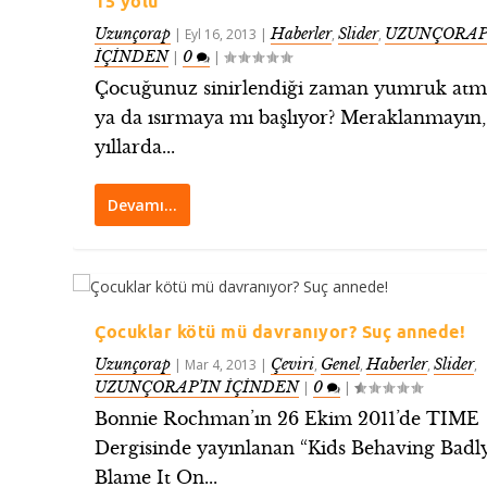
15 yolu
Uzunçorap
Haberler
Slider
UZUNÇORAP
|
Eyl 16, 2013
|
,
,
İÇİNDEN
0
|
|
Çocuğunuz sinirlendiği zaman yumruk at
ya da ısırmaya mı başlıyor? Meraklanmayın, 
yıllarda...
Devamı…
Çocuklar kötü mü davranıyor? Suç annede!
Uzunçorap
Çeviri
Genel
Haberler
Slider
|
Mar 4, 2013
|
,
,
,
,
UZUNÇORAP’IN İÇİNDEN
0
|
|
Bonnie Rochman’ın 26 Ekim 2011’de TIME
Dergisinde yayınlanan “Kids Behaving Badl
Blame It On...