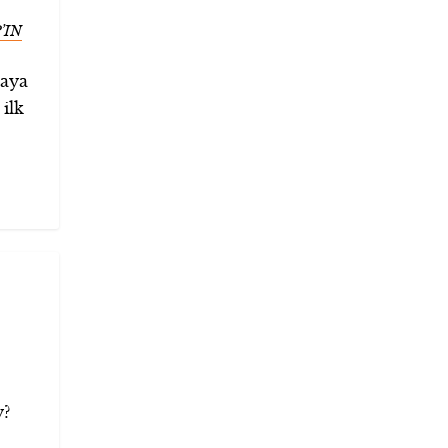
’IN
maya
ilk
y?