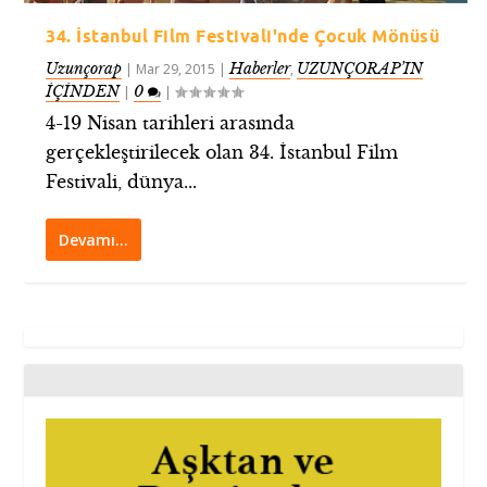
34. İstanbul Film Festivali'nde Çocuk Mönüsü
Uzunçorap
Haberler
UZUNÇORAP’IN
|
Mar 29, 2015
|
,
İÇİNDEN
0
|
|
4-19 Nisan tarihleri arasında
gerçekleştirilecek olan 34. İstanbul Film
Festivali, dünya...
Devamı…