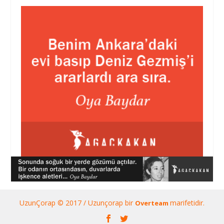
UzunÇorap © 2017 / Uzunçorap bir
marifetidir.
Overteam