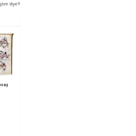
ırır diye?!
avaş