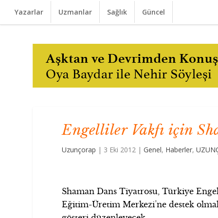
Yazarlar
Uzmanlar
Sağlık
Güncel
Engelliler Vakfı için S
Uzunçorap
|
3 Eki 2012
|
Genel
,
Haberler
,
UZUNÇ
Shaman Dans Tiyatrosu, Türkiye Engelli
Eğitim-Üretim Merkezi’ne destek olmak
gösteri düzenleyecek.