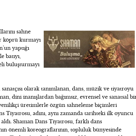
llarını sahne
bir köprü kurmayı
n’un yaptığı
e batıyı,
reli buluşturmayı
anatçısı olarak tanımlanan, dans, müzik ve tiyatroyu
aman, dini inanışlardan bağımsız, evrensel ve sanatsal bi
 yenilikçi üretimlerle özgün sahneleme biçimleri
Tiyatrosu, adını, aynı zamanda tarihteki ilk oyuncu
ldı. Shaman Dans Tiyatrosu, farklı dans
nın önemli koreograflarının, topluluk bünyesinde