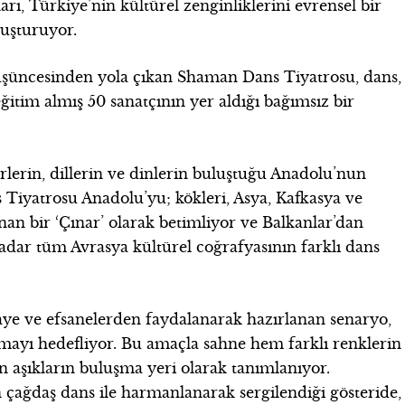
arı, Türkiye’nin kültürel zenginliklerini evrensel bir
luşturuyor.
üşüncesinden yola çıkan Shaman Dans Tiyatrosu, dans,
eğitim almış 50 sanatçının yer aldığı bağımsız bir
ürlerin, dillerin ve dinlerin buluştuğu Anadolu’nun
Tiyatrosu Anadolu’yu; kökleri, Asya, Kafkasya ve
an bir ‘Çınar’ olarak betimliyor ve Balkanlar’dan
adar tüm Avrasya kültürel coğrafyasının farklı dans
kaye ve efsanelerden faydalanarak hazırlanan senaryo,
mayı hedefliyor. Bu amaçla sahne hem farklı renklerin
an aşıkların buluşma yeri olarak tanımlanıyor.
çağdaş dans ile harmanlanarak sergilendiği gösteride,