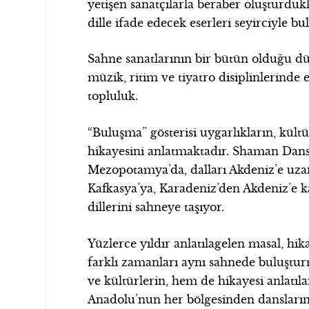
yetişen sanatçılarla beraber oluşturdukl
dille ifade edecek eserleri seyirciyle bu
Sahne sanatlarının bir bütün olduğu d
müzik, ritim ve tiyatro disiplinlerinde 
topluluk.
“Buluşma” gösterisi uygarlıkların, kült
hikayesini anlatmaktadır. Shaman Dans 
Mezopotamya’da, dalları Akdeniz’e uzan
Kafkasya’ya, Karadeniz’den Akdeniz’e k
dillerini sahneye taşıyor.
Yüzlerce yıldır anlatılagelen masal, hi
farklı zamanları aynı sahnede buluştur
ve kültürlerin, hem de hikayesi anlatıl
Anadolu’nun her bölgesinden dansların 