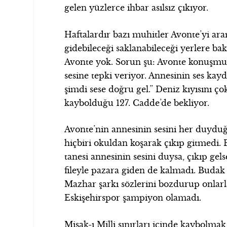
gelen yüzlerce ihbar asılsız çıkıyor.
Haftalardır bazı muhitler Avonte’yi aram
gidebileceği saklanabileceği yerlere ba
Avonte yok. Sorun şu: Avonte konuşmuyo
sesine tepki veriyor. Annesinin ses kay
şimdi sese doğru gel.” Deniz kıyısını ço
kaybolduğu 127. Cadde’de bekliyor.
Avonte’nin annesinin sesini her duydu
hiçbiri okuldan koşarak çıkıp gitmedi. B
tanesi annesinin sesini duysa, çıkıp ge
fileyle pazara giden de kalmadı. Budak
Mazhar şarkı sözlerini bozdurup onlarl
Eskişehirspor şampiyon olamadı.
Misak-ı Milli sınırları içinde kaybolma