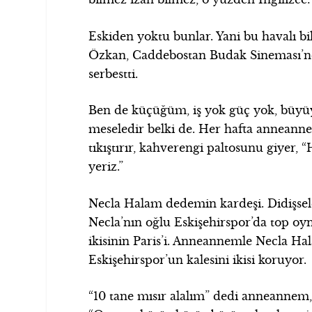
Eskiden yoktu bunlar. Yani bu havalı bi
Özkan, Caddebostan Budak Sineması’n
serbestti.
Ben de küçüğüm, iş yok güç yok, büyü
meseledir belki de. Her hafta anneann
tıkıştırır, kahverengi paltosunu giyer, “
yeriz.”
Necla Halam dedemin kardeşi. Didişsele
Necla’nın oğlu Eskişehirspor’da top oyn
ikisinin Paris’i. Anneannemle Necla Hala
Eskişehirspor’un kalesini ikisi koruyor.
“10 tane mısır alalım” dedi anneannem