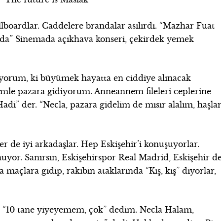
llboardlar. Caddelere brandalar asılırdı. “Mazhar Fuat
da” Sinemada açıkhava konseri, çekirdek yemek
yorum, ki büyümek hayatta en ciddiye alınacak
emle pazara gidiyorum. Anneannem fileleri ceplerine
Hadi” der. “Necla, pazara gidelim de mısır alalım, haşlar
r de iyi arkadaşlar. Hep Eskişehir’i konuşuyorlar.
uyor. Sanırsın, Eskişehirspor Real Madrid, Eskişehir d
 maçlara gidip, rakibin ataklarında “Kış, kış” diyorlar,
, “10 tane yiyeyemem, çok” dedim. Necla Halam,