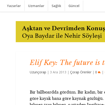
Yazarlar
Uzmanlar
Sağlık
Güncel
Elif Key: The future is 
Uzunçorap
|
3 Ara 2013
|
Çorap Örenler
|
0
|
Bir billboardda gördüm. Bir kadın, bir d
göre kayak bana göre kaynak gözlüğü. G
bilmez izan bilmez, o yüzden İngilizce: