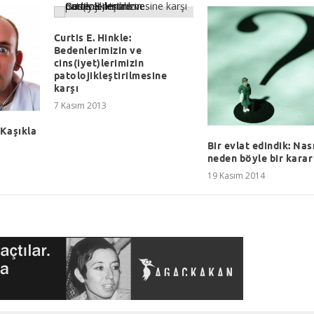
Curtis E. Hinkle:
Bedenlerimizin ve
cins(iyet)lerimizin
patolojikleştirilmesine
karşı
7 Kasım 2013
 Kaşıkla
Bir evlat edindik: Nası
neden böyle bir karar
19 Kasım 2014