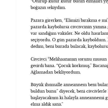
“Oturup kütür kütür bütün elmaları yiyo
boğazın tekiydim.
Pazara girerken, “Elimizi bırakma e mi
pazarda kaybolursa civcivcinin yanına g
var sandığım vakitler. Ne oldu hatırlam
seçiyordu. O gün pazarda kayboldum. 
dedim, beni burada bulacak, kaybolursa
Civcivci “Melihaanımın torunu musun s
getirdi bana. “Çocuk korkmuş.” Bacana
Ağlamadan bekliyordum.
Büyük ihtimalle anneannem beni bulama
buldun bunu” diyecek, beni civcivlerl
başlayacaktım ki halayla anneannemi 
elma aldık sana.”