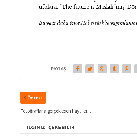
ufolara, “The future is Maslak”mış. Dört
Bu yazı daha önce
Habertürk
‘te yayımlanmı
PAYLAŞ:
Önceki
Fotoğraflarla gerçekleşen hayaller…
İLGINIZI ÇEKEBILIR