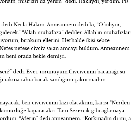
rsun, mısırları da yersin” dedi. Haklıydı, yerdim. Pis
’ dedi Necla Halam. Anneannem dedi ki, “O biliyor,
idecek.” “Allah muhafaza” dediler. Allah’ın muhafızlar
ıyorum, bıraktım ellerini. Herhalde ikisi sebze
Nefes nefese civciv satan amcayı buldum. Anneannem
n beni orada bekle demişti.
en?” dedi. Evet, torunuyum.Civcivcinin bacanağı su
ğı takma tahta bacak sandığımı çaktırmadım.
yacak, ben civcivcinin kızı olacaktım, karısı “Nerden
e kömürlüğe kapatacaktı. Tam Sezercik gibi ağlamaya
gördüm. “Aferin” dedi anneannem. “Korkmadın di mi, a