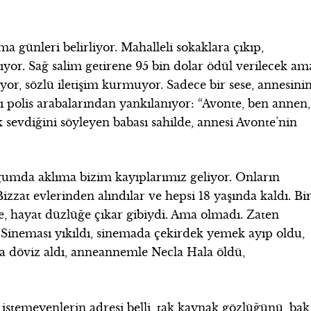
a günleri belirliyor. Mahalleli sokaklara çıkıp,
kıyor. Sağ salim getirene 95 bin dolar ödül verilecek am
r, sözlü iletişim kurmuyor. Sadece bir sese, annesini
dı polis arabalarından yankılanıyor: “Avonte, ben annen,
k sevdiğini söyleyen babası sahilde, annesi Avonte’nin
ğumda aklıma bizim kayıplarımız geliyor. Onların
izzat evlerinden alındılar ve hepsi 18 yaşında kaldı. Bi
lse, hayat düzlüğe çıkar gibiydi. Ama olmadı. Zaten
 Sineması yıkıldı, sinemada çekirdek yemek ayıp oldu,
a döviz aldı, anneannemle Necla Hala öldü,
k istemeyenlerin adresi belli, tak kaynak gözlüğünü, bak