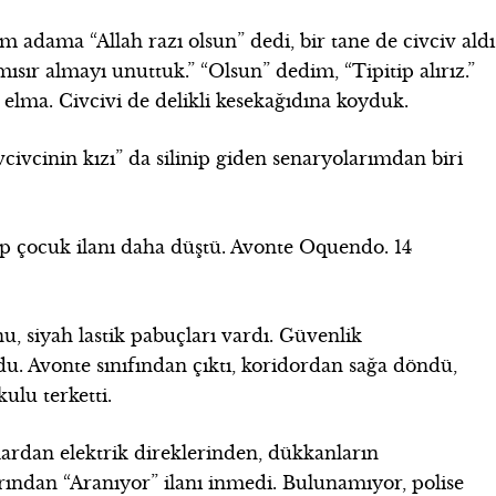
 adama “Allah razı olsun” dedi, bir tane de civciv aldı
sır almayı unuttuk.” “Olsun” dedim, “Tipitip alırız.”
e elma. Civcivi de delikli kesekağıdına koyduk.
ivcinin kızı” da silinip giden senaryolarımdan biri
ıp çocuk ilanı daha düştü. Avonte Oquendo. 14
nu, siyah lastik pabuçları vardı. Güvenlik
. Avonte sınıfından çıktı, koridordan sağa döndü,
ulu terketti.
olardan elektrik direklerinden, dükkanların
arından “Aranıyor” ilanı inmedi. Bulunamıyor, polise