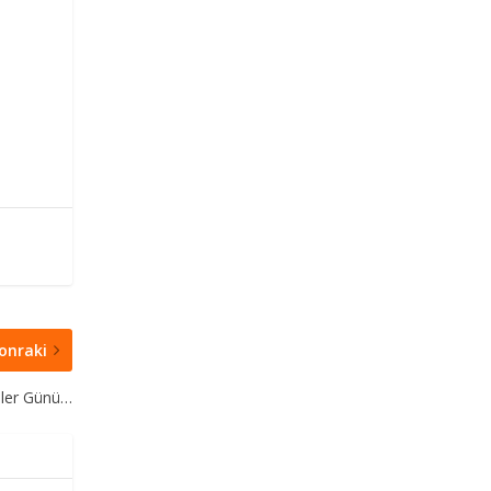
onraki
iler Günü…