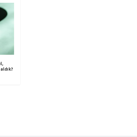
l,
 aldık?