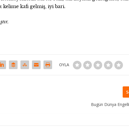
 kelime kafi gelmiş, iyi bari.
ştır.
OYLA
S
Bugün Dünya Engell