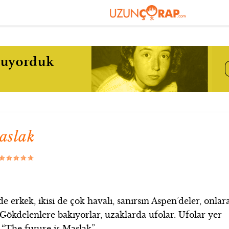
taslak
e erkek, ikisi de çok havalı, sanırsın Aspen’deler, onlar
ökdelenlere bakıyorlar, uzaklarda ufolar. Ufolar yer
 “The future is Maslak”