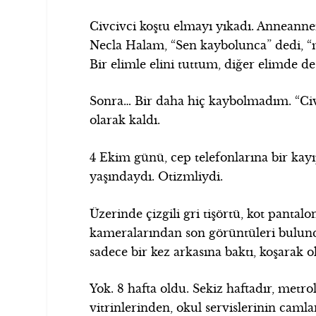
Civcivci koştu elmayı yıkadı. Anneannem
Necla Halam, “Sen kaybolunca” dedi, “mı
Bir elimle elini tuttum, diğer elimde d
Sonra… Bir daha hiç kaybolmadım. “Civc
olarak kaldı.
4 Ekim günü, cep telefonlarına bir kay
yaşındaydı. Otizmliydi.
Üzerinde çizgili gri tişörtü, kot pantalo
kameralarından son görüntüleri bulundu
sadece bir kez arkasına baktı, koşarak ok
Yok. 8 hafta oldu. Sekiz haftadır, metr
vitrinlerinden, okul servislerinin caml