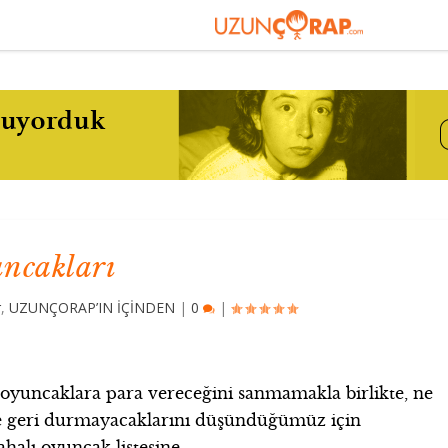
ncakları
r
,
UZUNÇORAP’IN İÇİNDEN
|
0
|
yuncaklara para vereceğini sanmamakla birlikte, ne
e geri durmayacaklarını düşündüğümüz için
halı oyuncak listesine…