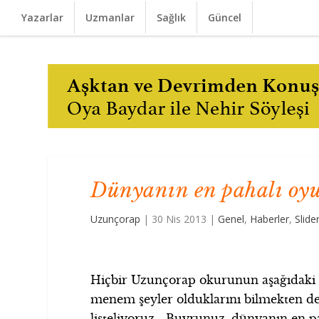
Yazarlar
Uzmanlar
Sağlık
Güncel
Dünyanın en pahalı oyu
Uzunçorap
|
30 Nis 2013
|
Genel
,
Haberler
,
Slide
Hiçbir Uzunçorap okurunun aşağıdaki o
menem şeyler olduklarını bilmekten d
listeliyoruz… Buyrunuz, dünyanın en pa